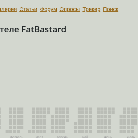
алерея
Статьи
Форум
Опросы
Трекер
Поиск
еле FatBastard
февраль
март
апрель
май
июнь
июль