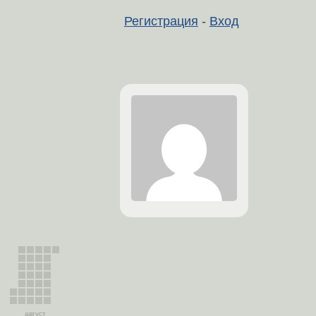
Регистрация
-
Вход
август