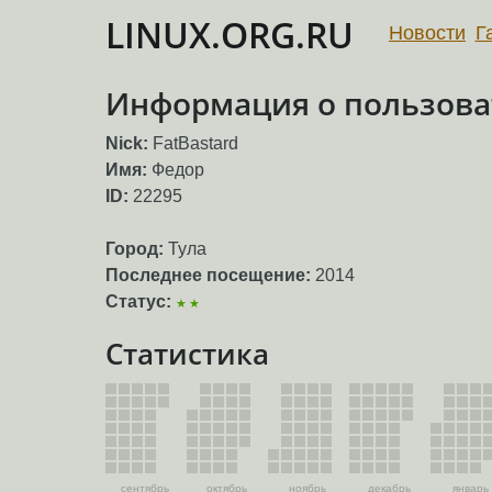
LINUX.ORG.RU
Новости
Г
Информация о пользоват
Nick:
FatBastard
Имя:
Федор
ID:
22295
Город:
Тула
Последнее посещение:
2014
Статус:
★★
Статистика
сентябрь
октябрь
ноябрь
декабрь
январь