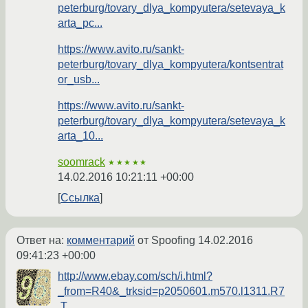
peterburg/tovary_dlya_kompyutera/setevaya_k
arta_pc...
https://www.avito.ru/sankt-
peterburg/tovary_dlya_kompyutera/kontsentrat
or_usb...
https://www.avito.ru/sankt-
peterburg/tovary_dlya_kompyutera/setevaya_k
arta_10...
soomrack
★★★★★
14.02.2016 10:21:11 +00:00
Ссылка
Ответ на:
комментарий
от Spoofing
14.02.2016
09:41:23 +00:00
http://www.ebay.com/sch/i.html?
_from=R40&_trksid=p2050601.m570.l1311.R7
.T...