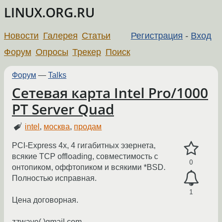
LINUX.ORG.RU
Новости
Галерея
Статьи
Регистрация
-
Вход
Форум
Опросы
Трекер
Поиск
Форум
—
Talks
Сетевая карта Intel Pro/1000
PT Server Quad
intel
,
москва
,
продам
PCI-Express 4x, 4 гигабитных эзернета,
всякие TCP offloading, совместимость с
0
онтопиком, оффтопиком и всякими *BSD.
Полностью исправная.
1
Цена договорная.
zzwave( )gmail.com