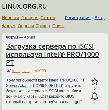
LINUX.ORG.RU
Новости
Галерея
Статьи
Регистрация
-
Вход
Форум
Опросы
Трекер
Поиск
Форум
—
Admin
Загрузка сервера по iSCSI
используя Intel® PRO/1000
PT
intel
,
iscsi
,
pro1000
Хочу приобрести карту
Intel® PRO/1000 PT
Server Adapter EXPI9400PTBLK
и грузить
0
бездисковый сервер с iSCSI target . Как я
понимаю у карты будет какой-то BIOS,
который настроить потребуется на target?
1