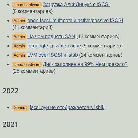
Загрузка Альт Линукс с iSCSI
Linux-hardware
(8 комментариев)
open-iscsi, multipath и active/passive iSCSI
Admin
(41 комментарий)
На чем поднять SAN
(13 комментариев)
Admin
lorgoogle tgt write-cache
(5 комментариев)
Admin
LVM over iSCSI и fstab
(14 комментариев)
Admin
Диск заполнен на 99% Чем чревато?
Linux-hardware
(25 комментариев)
2022
iscsi лун не отображается в lsblk
General
2021