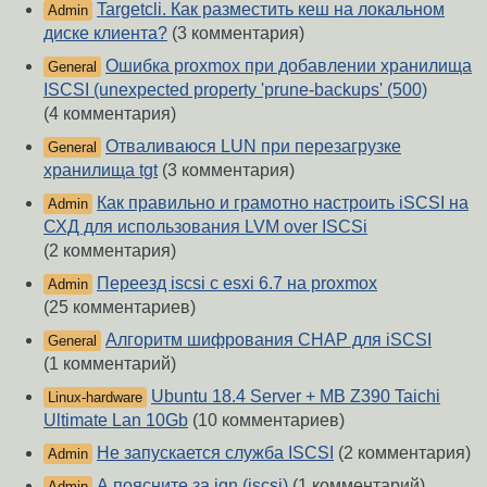
Targetcli. Как разместить кеш на локальном
Admin
диске клиента?
(3 комментария)
Ошибка proxmox при добавлении хранилища
General
ISCSI (unexpected property 'prune-backups' (500)
(4 комментария)
Отваливаюся LUN при перезагрузке
General
хранилища tgt
(3 комментария)
Как правильно и грамотно настроить iSCSI на
Admin
СХД для использования LVM over ISCSi
(2 комментария)
Переезд iscsi с esxi 6.7 на proxmox
Admin
(25 комментариев)
Алгоритм шифрования CHAP для iSCSI
General
(1 комментарий)
Ubuntu 18.4 Server + MB Z390 Taichi
Linux-hardware
Ultimate Lan 10Gb
(10 комментариев)
Не запускается служба ISCSI
(2 комментария)
Admin
А поясните за iqn (iscsi)
(1 комментарий)
Admin