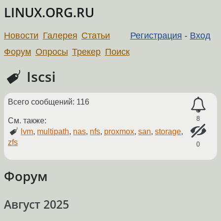
LINUX.ORG.RU
Новости
Галерея
Статьи
Регистрация
-
Вход
Форум
Опросы
Трекер
Поиск
Iscsi
Всего сообщений: 116
8
См. также:
lvm
,
multipath
,
nas
,
nfs
,
proxmox
,
san
,
storage
,
zfs
0
Форум
Август 2025