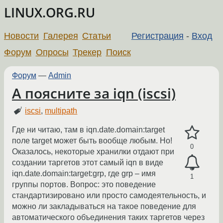
LINUX.ORG.RU
Новости
Галерея
Статьи
Регистрация
-
Вход
Форум
Опросы
Трекер
Поиск
Форум
—
Admin
А поясните за iqn (iscsi)
iscsi
,
multipath
Где ни читаю, там в iqn.date.domain:target
поле target может быть вообще любым. Но!
0
Оказалось, некоторые хранилки отдают при
создании таргетов этот самый iqn в виде
iqn.date.domain:target:grp, где grp – имя
1
группы портов. Вопрос: это поведение
стандартизировано или просто самодеятельность, и
можно ли закладываться на такое поведение для
автоматического объединения таких таргетов через