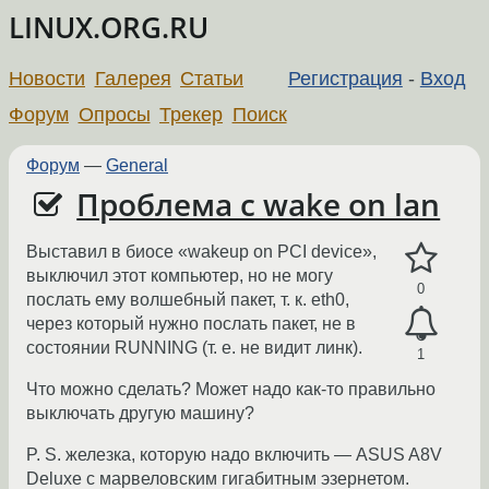
LINUX.ORG.RU
Новости
Галерея
Статьи
Регистрация
-
Вход
Форум
Опросы
Трекер
Поиск
Форум
—
General
Проблема с wake on lan
Выставил в биосе «wakeup on PCI device»,
выключил этот компьютер, но не могу
0
послать ему волшебный пакет, т. к. eth0,
через который нужно послать пакет, не в
состоянии RUNNING (т. е. не видит линк).
1
Что можно сделать? Может надо как-то правильно
выключать другую машину?
P. S. железка, которую надо включить — ASUS A8V
Deluxe с марвеловским гигабитным эзернетом.