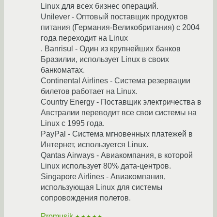
Linux для всех бизнес операций.
Unilever - Оптовый поставщик продуктов
питания (Германия-Великобритания) с 2004
года переходит на Linux
. Banrisul - Один из крупнейших банков
Бразилии, использует Linux в своих
банкоматах.
Continental Airlines - Система резервации
билетов работает на Linux.
Country Energy - Поставщик электричества в
Австралии переводит все свои системы на
Linux с 1995 года.
PayPal - Система мгновенных платежей в
Интернет, используется Linux.
Qantas Airways - Авиакомпания, в которой
Linux использует 80% дата-центров.
Singapore Airlines - Авиакомпания,
использующая Linux для системы
сопровождения полетов.
Promusik
★★★★★