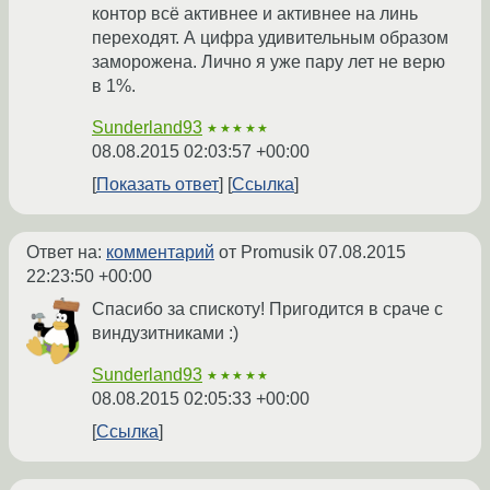
контор всё активнее и активнее на линь
переходят. А цифра удивительным образом
заморожена. Лично я уже пару лет не верю
в 1%.
Sunderland93
★★★★★
08.08.2015 02:03:57 +00:00
Показать ответ
Ссылка
Ответ на:
комментарий
от Promusik
07.08.2015
22:23:50 +00:00
Спасибо за спискоту! Пригодится в сраче с
виндузитниками :)
Sunderland93
★★★★★
08.08.2015 02:05:33 +00:00
Ссылка