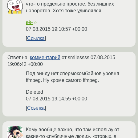
что-то предельно простое, без лишних
наворотов. Хотя тоже удивлялся.
dk-
☆
07.08.2015 19:10:57 +00:00
Ссылка
Ответ на:
комментарий
от smilessss
07.08.2015
19:06:42 +00:00
Под винду нет спермокомбайнов уровня
ffmpeg. Ну кроме самого ffmpeg.
Deleted
07.08.2015 19:14:55 +00:00
Ссылка
Кому вообще важно, что там используют
какие-то «публичные люди», которых, в