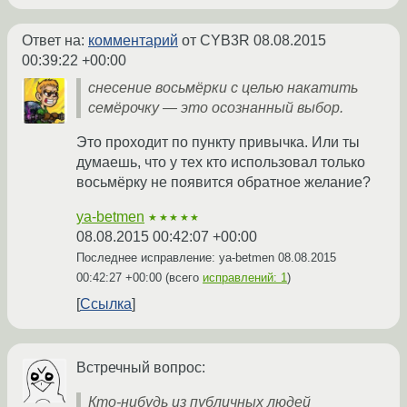
Ответ на:
комментарий
от CYB3R
08.08.2015
00:39:22 +00:00
снесение восьмёрки с целью накатить
семёрочку — это осознанный выбор.
Это проходит по пункту привычка. Или ты
думаешь, что у тех кто использовал только
восьмёрку не появится обратное желание?
ya-betmen
★★★★★
08.08.2015 00:42:07 +00:00
Последнее исправление: ya-betmen
08.08.2015
00:42:27 +00:00
(всего
исправлений: 1
)
Ссылка
Встречный вопрос:
Кто-нибудь из публичных людей