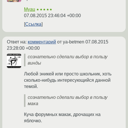
Myau
★★★★★
07.08.2015 23:46:04 +00:00
Ссылка
Ответ на:
комментарий
от ya-betmen
07.08.2015
23:28:00 +00:00
сознательно сделали выбор в пользу
винды
Любой эникей или просто школьник, хоть
сколько-нибудь интересующийся данной
темой.
сознательно сделали выбор в пользу
мака
Куча форумных макак, дрочащих на
яблочко.