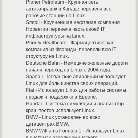
Pioner Petroleum - Крупная сеть
автозаправок в Канаде перевели все
рабочие станции на Linux.
Statoil - Крупнейшая нефтяная компания
Норвегии перевела часть своей IT
инфраструктуры на Linux.
Priority Healthcare - Фармацевтическая
компания из Флориды, перевели всю IT
структуру на Linux.
Deutsche Bahn - Немецкие железные дороги
начали переход на Linux с 2004 года.
Spanair - Испанские авиалинии используют
Linux для большинства своих операций.
Fiat - Использует Linux для работы системы
продаж и поддержки в Европе.
Hundai - Система симуляции и анализатор
краш-тестов использует Linux.
BMW - Linux установлен во всех
датацентрах BMW.
BMW Williams Formula 1 - Использует Linux
в системах аэродинамического