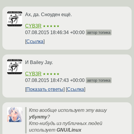
Ах, да. Сноуден ещё.
CYB3R
★★★★★
07.08.2015 18:46:34 +00:00
автор топика
Ссылка
И Bailey Jay.
CYB3R
★★★★★
07.08.2015 18:47:43 +00:00
автор топика
Показать ответы
Ссылка
Кто вообще использует эту вашу
убунту
?
Кто-нибудь из публичных людей
использует
GNU/Linux