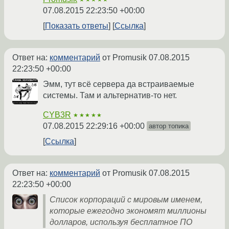
07.08.2015 22:23:50 +00:00
Показать ответы
Ссылка
Ответ на:
комментарий
от Promusik
07.08.2015
22:23:50 +00:00
Эмм, тут всё сервера да встраиваемые
системы. Там и альтернатив-то нет.
CYB3R
★★★★★
07.08.2015 22:29:16 +00:00
автор топика
Ссылка
Ответ на:
комментарий
от Promusik
07.08.2015
22:23:50 +00:00
Список корпораций с мировым именем,
которые ежегодно экономят миллионы
долларов, используя бесплатное ПО