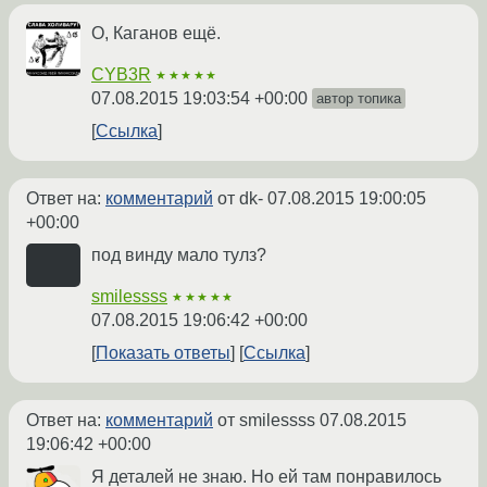
О, Каганов ещё.
CYB3R
★★★★★
07.08.2015 19:03:54 +00:00
автор топика
Ссылка
Ответ на:
комментарий
от dk-
07.08.2015 19:00:05
+00:00
под винду мало тулз?
smilessss
★★★★★
07.08.2015 19:06:42 +00:00
Показать ответы
Ссылка
Ответ на:
комментарий
от smilessss
07.08.2015
19:06:42 +00:00
Я деталей не знаю. Но ей там понравилось