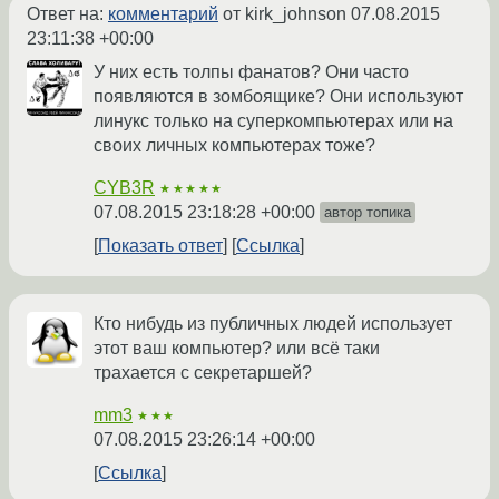
Ответ на:
комментарий
от kirk_johnson
07.08.2015
23:11:38 +00:00
У них есть толпы фанатов? Они часто
появляются в зомбоящике? Они используют
линукс только на суперкомпьютерах или на
своих личных компьютерах тоже?
CYB3R
★★★★★
07.08.2015 23:18:28 +00:00
автор топика
Показать ответ
Ссылка
Кто нибудь из публичных людей использует
этот ваш компьютер? или всё таки
трахается с секретаршей?
mm3
★★★
07.08.2015 23:26:14 +00:00
Ссылка