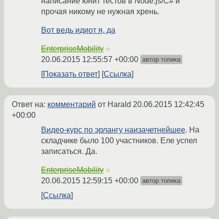
написание юнит тестов в Node.js/C# и
прочая никому не нужная хрень.
Вот ведь идиот я, да
EnterpriseMobility
☆
20.06.2015 12:55:57 +00:00
автор топика
Показать ответ
Ссылка
Ответ на:
комментарий
от Harald
20.06.2015 12:42:45
+00:00
Видео-курс по эрлангу наизачетнейшее
. На
складчике было 100 участников. Еле успел
записаться. Да.
EnterpriseMobility
☆
20.06.2015 12:59:15 +00:00
автор топика
Ссылка