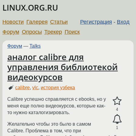
LINUX.ORG.RU
Новости
Галерея
Статьи
Регистрация
-
Вход
Форум
Опросы
Трекер
Поиск
Форум
—
Talks
аналог calibre для
управления библиотекой
видеокурсов
calibre
,
vlc
,
история узбека
Calibre успешно справляется с ebooks, но у
меня еще полно видеокурсов, которые как-
4
то нужно каталогизировать.
Желательно чтобы это было в самом
1
Calibre. Проблема в том, что при