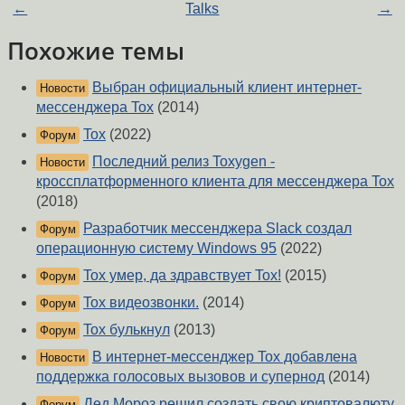
←
Talks
→
Похожие темы
Выбран официальный клиент интернет-
Новости
мессенджера Tox
(2014)
Tox
(2022)
Форум
Последний релиз Toxygen -
Новости
кроссплатформенного клиента для мессенджера Tox
(2018)
Разработчик мессенджера Slack создал
Форум
операционную систему Windows 95
(2022)
Tox умер, да здравствует Tox!
(2015)
Форум
Tox видеозвонки.
(2014)
Форум
Tox булькнул
(2013)
Форум
В интернет-мессенджер Tox добавлена
Новости
поддержка голосовых вызовов и супернод
(2014)
Дед Мороз решил создать свою криптовалюту
Форум