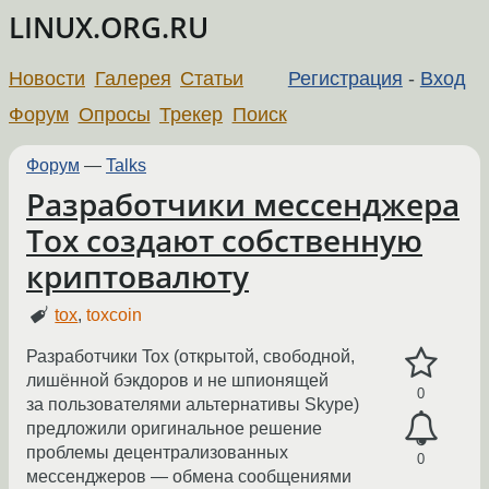
LINUX.ORG.RU
Новости
Галерея
Статьи
Регистрация
-
Вход
Форум
Опросы
Трекер
Поиск
Форум
—
Talks
Разработчики мессенджера
Tox создают собственную
криптовалюту
tox
,
toxcoin
Разработчики Tox (открытой, свободной,
лишённой бэкдоров и не шпионящей
0
за пользователями альтернативы Skype)
предложили оригинальное решение
проблемы децентрализованных
0
мессенджеров — обмена сообщениями