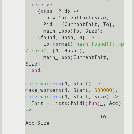
receive
    {stop, Pid} ->

      To = CurrentInit+Size,

      Pid ! {CurrentInit, To},

      main_loop(To, Size);

    {found, Hash, N} ->

      io:format(
"hash found!!: ~p 
/ ~p~n"
, [N, Hash]),

      main_loop(CurrentInit, 
Size)

end
.

make_workers
(N, Start)
 ->
make_workers(N, Start, 
500000
make_workers
(N, Start, Size)
 ->
  Init = lists:foldl(
fun
(_, Acc) 
->

                         To = 
Acc+Size,
