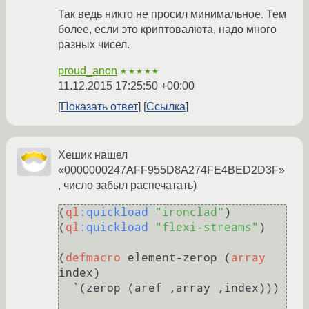
Так ведь никто не просил минимальное. Тем
более, если это криптовалюта, надо много
разных чисел.
proud_anon
★★★★★
11.12.2015 17:25:50 +00:00
Показать ответ
Ссылка
Хешик нашел
«0000000247AFF955D8A274FE4BED2D3F»
, число забыл распечатать)
(
ql
:quickload
"ironclad"
)

(
ql
:quickload
"flexi-streams"
)

(
defmacro
 element-zerop (
array
index)

  `(zerop (aref ,array ,index)))
