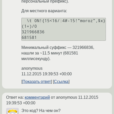
персональный префикс).
Для местного варианта:
  \t 0N!{15<16/:4#-15!"moroz",$x}
(1+)/0

321966836

Минимальный суффикс — 321966836,
нашли за ~11.5 минут (681581
миллисекунду).
anonymous
11.12.2015 19:39:53 +00:00
Показать ответ
Ссылка
Ответ на:
комментарий
от anonymous
11.12.2015
19:39:53 +00:00
Это код? На чем он?