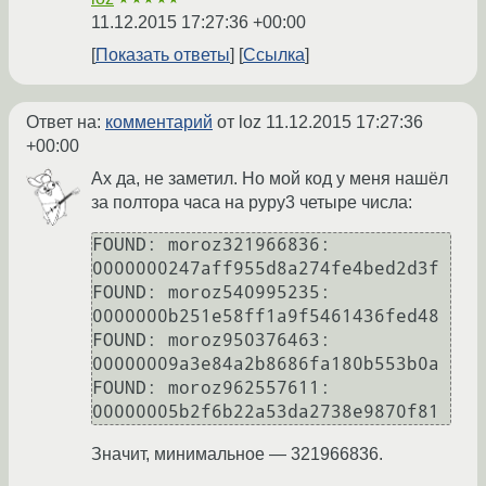
11.12.2015 17:27:36 +00:00
Показать ответы
Ссылка
Ответ на:
комментарий
от loz
11.12.2015 17:27:36
+00:00
Ах да, не заметил. Но мой код у меня нашёл
за полтора часа на pypy3 четыре числа:
FOUND: moroz321966836: 
0000000247aff955d8a274fe4bed2d3f

FOUND: moroz540995235: 
0000000b251e58ff1a9f5461436fed48

FOUND: moroz950376463: 
00000009a3e84a2b8686fa180b553b0a

FOUND: moroz962557611: 
00000005b2f6b22a53da2738e9870f81
Значит, минимальное — 321966836.