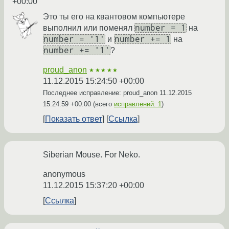
+00:00
Это ты его на квантовом компьютере
number = 1
выполнил или поменял
на
number = '1'
number += 1
и
на
number += '1'
?
proud_anon
★★★★★
11.12.2015 15:24:50 +00:00
Последнее исправление: proud_anon
11.12.2015
15:24:59 +00:00
(всего
исправлений: 1
)
Показать ответ
Ссылка
Siberian Mouse. For Neko.
anonymous
11.12.2015 15:37:20 +00:00
Ссылка