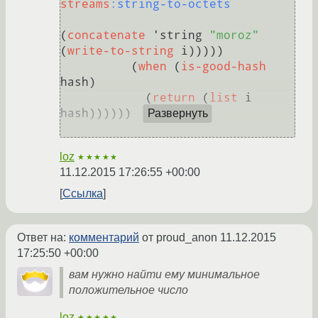
streams
:string-to-octets
(
concatenate
 'string 
"moroz"
(
write-to-string
 i)))))

          (
when
 (
is-good-hash
hash)

            (
return
 (
list
 i 
hash))))))

Развернуть
loz
★★★★★
11.12.2015 17:26:55 +00:00
Ссылка
Ответ на:
комментарий
от proud_anon
11.12.2015
17:25:50 +00:00
вам нужно найти ему минимальное
положительное число
loz
★★★★★