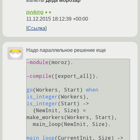
валюты
Деда морозаp
pvvking
★★
11.12.2015 18:12:39 +00:00
Ссылка
Надо параллельное решение еще
-module
(moroz)
.

-compile
([export_all])
.

go
(Workers, Start)
when
is_integer
(Workers)
, 
is_integer
(Start)
 ->
  {NewInit, Size} = 
make_workers(Workers, Start),

  main_loop(NewInit, Size).

main_loop
(CurrentInit, Size)
 ->