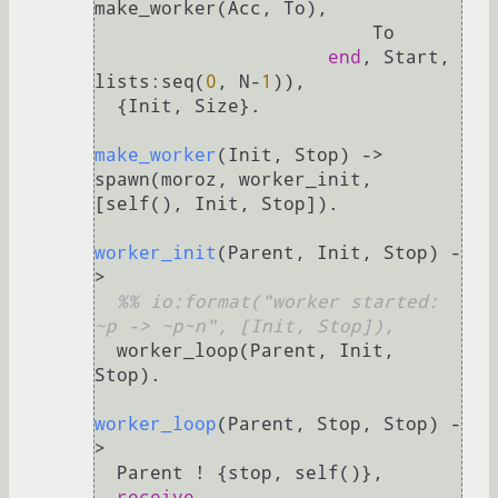
make_worker(Acc, To),

                         To

end
, Start, 
lists:seq(
0
, N-
1
)),

  {Init, Size}.

make_worker
(Init, Stop)
 ->
spawn(moroz, worker_init, 
[self(), Init, Stop]).

worker_init
(Parent, Init, Stop)
 -
>
%% io:format("worker started: 
~p -> ~p~n", [Init, Stop]),
  worker_loop(Parent, Init, 
Stop).

worker_loop
(Parent, Stop, Stop)
 -
>
  Parent ! {stop, self()},

receive