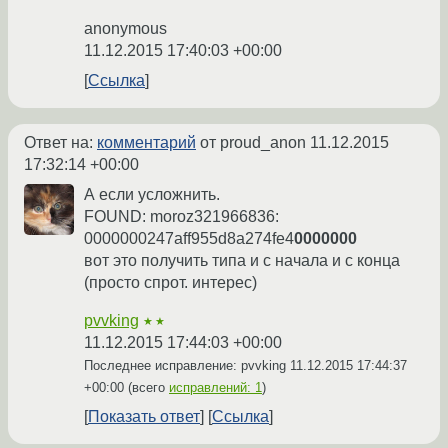
anonymous
11.12.2015 17:40:03 +00:00
Ссылка
Ответ на:
комментарий
от proud_anon
11.12.2015
17:32:14 +00:00
А если усложнить.
FOUND: moroz321966836:
0000000247aff955d8a274fe4
0000000
вот это получить типа и с начала и с конца
(просто спрот. интерес)
pvvking
★★
11.12.2015 17:44:03 +00:00
Последнее исправление: pvvking
11.12.2015 17:44:37
+00:00
(всего
исправлений: 1
)
Показать ответ
Ссылка