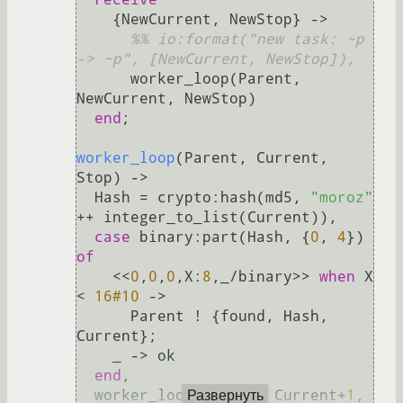
    {NewCurrent, NewStop} ->

%% io:format("new task: ~p 
-> ~p", [NewCurrent, NewStop]),
      worker_loop(Parent, 
NewCurrent, NewStop)

end
;

worker_loop
(Parent, Current, 
Stop)
 ->
  Hash = crypto:hash(md5, 
"moroz"
++ integer_to_list(Current)),

case
 binary:part(Hash, {
0
, 
4
}) 
of
    <<
0
,
0
,
0
,X:
8
,_/binary>> 
when
 X 
< 
16#10
 ->

      Parent ! {found, Hash, 
Current};

    _ -> ok

end
,

  worker_loop(Parent, Current+
1
, 
Развернуть