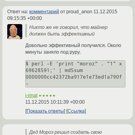
Ответ на:
комментарий
от proud_anon
11.12.2015
09:15:35 +00:00
Никто же не говорил, что майнер
должен быть эффективный
Довольно эффективный получился. Около
минуты заняло под pypy.
$ perl -E 'print "moroz" . "1" x 
69628591;' | md5sum 

0000000cc42372ba917e1e73ed1a790f  
i-rinat
★★★★★
11.12.2015 10:11:39 +00:00
Показать ответы
Ссылка
Дед Мороз решил создать свою