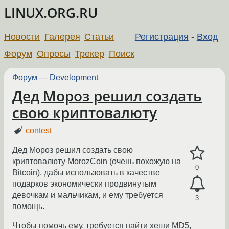
LINUX.ORG.RU
Новости
Галерея
Статьи
Регистрация
-
Вход
Форум
Опросы
Трекер
Поиск
Форум
—
Development
Дед Мороз решил создать
свою криптовалюту
contest
Дед Мороз решил создать свою
криптовалюту MorozCoin (очень похожую на
0
Bitcoin), дабы использовать в качестве
подарков экономически продвинутым
девочкам и мальчикам, и ему требуется
3
помощь.
Чтобы помочь ему, требуется найти хеши MD5,