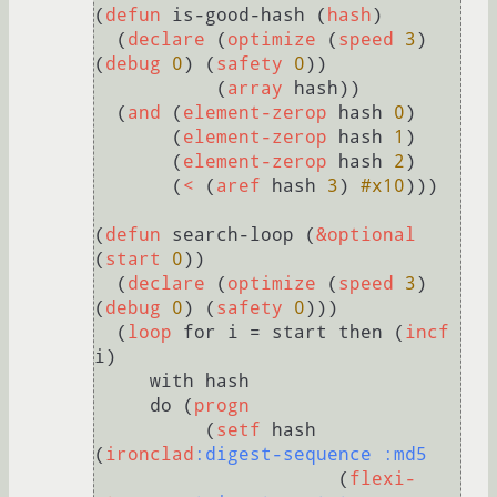
(
defun
 is-good-hash (
hash
)

  (
declare
 (
optimize
 (
speed
3
) 
(
debug
0
) (
safety
0
))

           (
array
 hash))

  (
and
 (
element-zerop
 hash 
0
)

       (
element-zerop
 hash 
1
)

       (
element-zerop
 hash 
2
)

       (
<
 (
aref
 hash 
3
) 
#x10
)))

(
defun
 search-loop (
&optional
(
start
0
))

  (
declare
 (
optimize
 (
speed
3
) 
(
debug
0
) (
safety
0
)))

  (
loop
 for i = start then (
incf
i)

     with hash

     do (
progn
          (
setf
 hash 
(
ironclad
:digest-sequence
:md5
                      (
flexi-