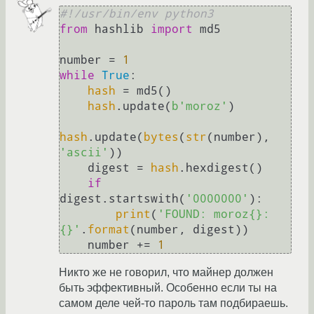
#!/usr/bin/env python3
from
 hashlib 
import
 md5

number = 
1
while
True
:

hash
 = md5()

hash
.update(
b'moroz'
)

hash
.update(
bytes
(
str
(number), 
'ascii'
))

    digest = 
hash
.hexdigest()

if
digest.startswith(
'0000000'
):

print
(
'FOUND: moroz{}: 
{}'
.
format
(number, digest))

    number += 
1
Никто же не говорил, что майнер должен
быть эффективный. Особенно если ты на
самом деле чей-то пароль там подбираешь.