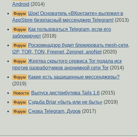
Android
(2014)
Шок! Основатель «ВКонтакте» выложил в
Форум
AppStore безопасный мессенджер Telegram!
(2013)
Как пользоваться Telegram, если его
Форум
заблокируют
(2018)
Роскомнадзор будет блокировать mesh-сети,
Форум
I2P, TOR, TON, Freenet, Zeronet, anoNet
(2020)
Жертва скрытого сервиса Tor подала иск
Форум
против разработчиков анонимной сети Tor
(2014)
Какие есть защищенные мессенджеры?
Форум
(2019)
Выпуск дистрибутива Tails 1.6
(2015)
Новости
Судьба Briar «быть или не быть»
(2019)
Форум
Снова Telegram, Дуров
(2017)
Форум