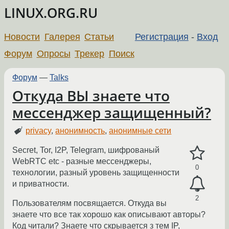
LINUX.ORG.RU
Новости
Галерея
Статьи
Регистрация
-
Вход
Форум
Опросы
Трекер
Поиск
Форум
—
Talks
Откуда ВЫ знаете что
мессенджер защищенный?
privacy
,
анонимность
,
анонимные сети
Secret, Tor, I2P, Telegram, шифрованый
WebRTC etc - разные мессенджеры,
0
технологии, разный уровень защищенности
и приватности.
2
Пользователям посвящается. Откуда вы
знаете что все так хорошо как описывают авторы?
Код читали? Знаете что скрывается з тем IP,