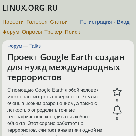
LINUX.ORG.RU
Новости
Галерея
Статьи
Регистрация
-
Вход
Форум
Опросы
Трекер
Поиск
Форум
—
Talks
Проект Google Earth создан
для нужд международных
террористов
С помощью Google Earth любой человек
может рассмотреть поверхность Земли с
0
очень высоким разрешением, а также с
легкостью определить точные
географические координаты любого
0
объекта. Этот сервис работает на
террористов, считают аналитики одной из