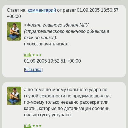
Ответ на:
комментарий
от parser
01.09.2005 13:50:57
+00:00
>Фигня, главного здания МГУ
(стратегического военного объекта я
там не нашел).
плохо, значить искал.
inik
★★★
01.09.2005 19:52:51 +00:00
Ссылка
а по теме-по-моему большего удара по
глупой секретности не придумаешь-у нас
по-моему только недавно рассекретили
карты, которые по детализации ооочень
сильно гуглу уступают.
inik
★★★