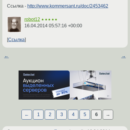
Ссылка -
http://www.kommersant.ru/doc/2453462
robot12
★★★★★
16.04.2014 05:57:16 +00:00
Ссылка
←
→
←
1
2
3
4
5
6
→