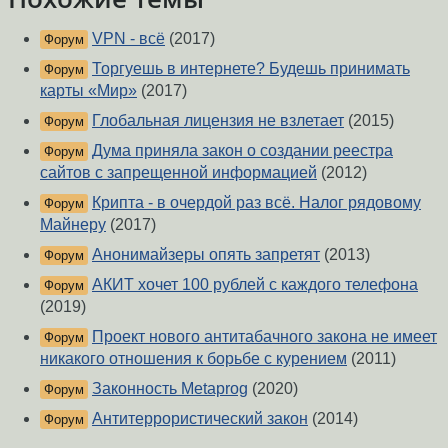
VPN - всё
(2017)
Форум
Торгуешь в интернете? Будешь принимать
Форум
карты «Мир»
(2017)
Глобальная лицензия не взлетает
(2015)
Форум
Дума приняла закон о создании реестра
Форум
сайтов с запрещенной информацией
(2012)
Крипта - в очердой раз всё. Налог рядовому
Форум
Майнеру
(2017)
Анонимайзеры опять запретят
(2013)
Форум
АКИТ хочет 100 рублей с каждого телефона
Форум
(2019)
Проект нового антитабачного закона не имеет
Форум
никакого отношения к борьбе с курением
(2011)
Законность Metaprog
(2020)
Форум
Антитеррористический закон
(2014)
Форум