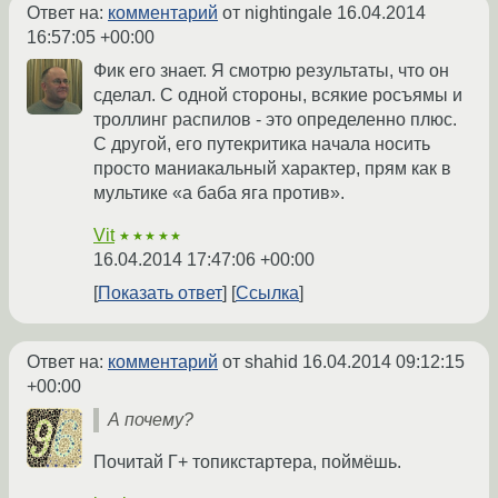
Ответ на:
комментарий
от nightingale
16.04.2014
16:57:05 +00:00
Фик его знает. Я смотрю результаты, что он
сделал. С одной стороны, всякие росъямы и
троллинг распилов - это определенно плюс.
С другой, его путекритика начала носить
просто маниакальный характер, прям как в
мультике «а баба яга против».
Vit
★★★★★
16.04.2014 17:47:06 +00:00
Показать ответ
Ссылка
Ответ на:
комментарий
от shahid
16.04.2014 09:12:15
+00:00
А почему?
Почитай Г+ топикстартера, поймёшь.