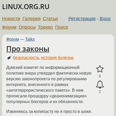
LINUX.ORG.RU
Новости
Галерея
Статьи
Регистрация
-
Вход
Форум
Опросы
Трекер
Поиск
Форум
—
Talks
Про законы
безопасность
,
история болезни
Думский комитет по информационной
политике вчера утвердил фактически новую
0
версию законопроекта по регулированию
интернета, внесенного в рамках
«антитеррористического пакета». В нем
2
прописали процедуру «деанонимизации»
популярных блогеров и их обязанности.
Извиняюсь за копипасту но я просто в шоке.