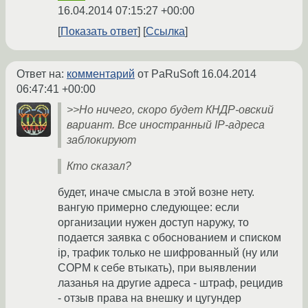
16.04.2014 07:15:27 +00:00
Показать ответ
Ссылка
Ответ на:
комментарий
от PaRuSoft
16.04.2014
06:47:41 +00:00
>>Но ничего, скоро будет КНДР-овский
вариант. Все иностранный IP-адреса
заблокируют
Кто сказал?
будет, иначе смысла в этой возне нету.
вангую примерно следующее: если
организации нужен доступ наружу, то
подается заявка с обоснованием и списком
ip, трафик только не шифрованный (ну или
СОРМ к себе втыкать), при выявлении
лазанья на другие адреса - штраф, рецидив
- отзыв права на внешку и цугундер