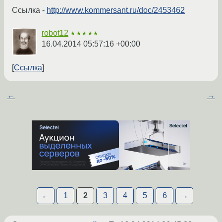
Ссылка -
http://www.kommersant.ru/doc/2453462
robot12
★★★★★
16.04.2014 05:57:16 +00:00
Ссылка
←
→
←
1
2
3
4
5
6
→