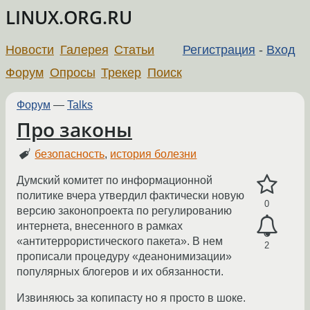
LINUX.ORG.RU
Новости
Галерея
Статьи
Регистрация
-
Вход
Форум
Опросы
Трекер
Поиск
Форум
—
Talks
Про законы
безопасность
,
история болезни
Думский комитет по информационной
политике вчера утвердил фактически новую
0
версию законопроекта по регулированию
интернета, внесенного в рамках
«антитеррористического пакета». В нем
2
прописали процедуру «деанонимизации»
популярных блогеров и их обязанности.
Извиняюсь за копипасту но я просто в шоке.