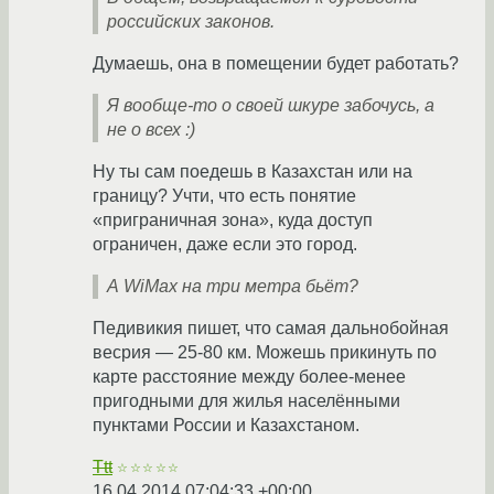
российских законов.
Думаешь, она в помещении будет работать?
Я вообще-то о своей шкуре забочусь, а
не о всех :)
Ну ты сам поедешь в Казахстан или на
границу? Учти, что есть понятие
«приграничная зона», куда доступ
ограничен, даже если это город.
А WiMax на три метра бьёт?
Педивикия пишет, что самая дальнобойная
весрия — 25-80 км. Можешь прикинуть по
карте расстояние между более-менее
пригодными для жилья населёнными
пунктами России и Казахстаном.
Ttt
☆☆☆☆☆
16.04.2014 07:04:33 +00:00