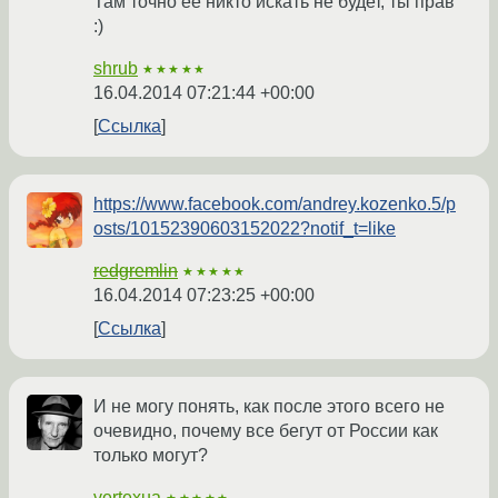
Там точно её никто искать не будет, ты прав
:)
shrub
★★★★★
16.04.2014 07:21:44 +00:00
Ссылка
https://www.facebook.com/andrey.kozenko.5/p
osts/10152390603152022?notif_t=like
redgremlin
★★★★★
16.04.2014 07:23:25 +00:00
Ссылка
И не могу понять, как после этого всего не
очевидно, почему все бегут от России как
только могут?
vertexua