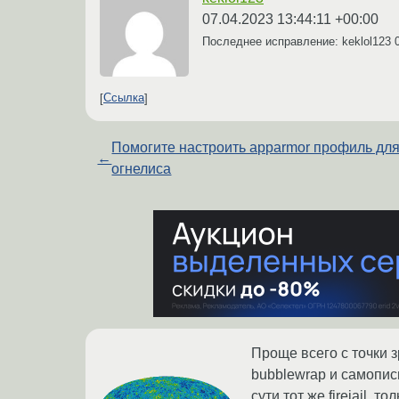
07.04.2023 13:44:11 +00:00
Последнее исправление: keklol123
Ссылка
Помогите настроить apparmor профиль дл
←
огнелиса
Проще всего с точки зр
bubblewrap и самопис
сути тот же firejail, то