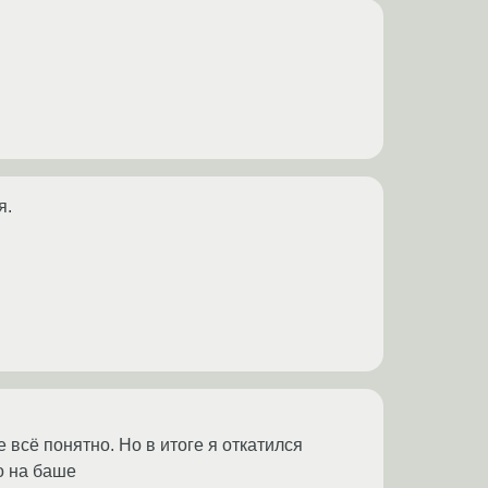
я.
е всё понятно. Но в итоге я откатился
ко на баше