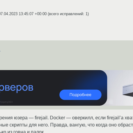
07.04.2023 13:45:07 +00:00
(всего исправлений: 1)
я
ения юзера — firejail. Docker — оверкилл, если firejail’а хва
ные скрипты для него. Правда, вангую, что когда оно обрас
лько из говна и палок.