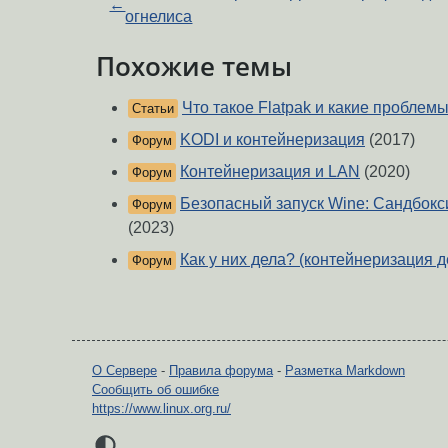
←
огнелиса
Похожие темы
Что такое Flatpak и какие проблем
Статьи
KODI и контейнеризация
(2017)
Форум
Контейнеризация и LAN
(2020)
Форум
Безопасный запуск Wine: Сандбокс
Форум
(2023)
Как у них дела? (контейнеризация д
Форум
О Сервере
-
Правила форума
-
Разметка Markdown
Сообщить об ошибке
https://www.linux.org.ru/