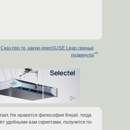
Сказ про то, какую openSUSE Leap свинью
→
подкинула
тает. Не нравится философия firejail, тогда
тёт удобными вам скриптами, получится по