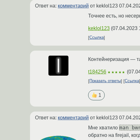
Ответ на:
комментарий
от keklol123
07.04.20
Точнее есть, но несе
keklol123
(
07.04.2023 
Ссылка
Контейнеризация — та
t184256
(
07.0
★★★★★
Показать ответы
Ссылка
1
Ответ на:
комментарий
от keklol123
07.04.20
man bw
Мне хватило
обратно на firejail, к