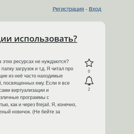
Регистрация
-
Вход
ии использовать?
в этих ресурсах не нуждаются?
пку загрузок и т.д. Я читал про
0
ющие из неё часто находимые
й, посвященных ему. Если я все
2
осами виртуализации и
различные программы с
 как и через firejail. Я, конечно,
еный новичок. (Не бейте за