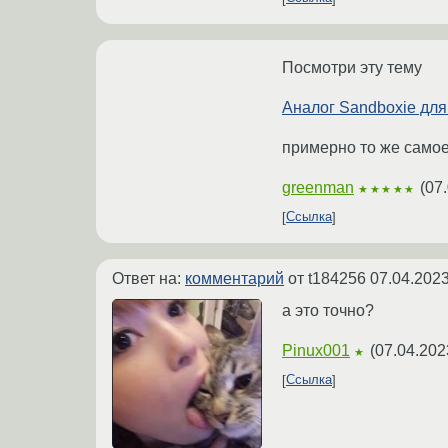
Посмотри эту тему
Аналог Sandboxie для
примерно то же само
greenman
(
07.
★★★★★
Ссылка
Ответ на:
комментарий
от t184256
07.04.2023
а это точно?
Pinux001
(
07.04.202
★
Ссылка