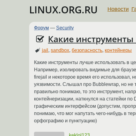
LINUX.ORG.RU
Новости
Г
Форум
—
Security
Какие инструменты
jail
,
sandbox
,
безопасность
,
контейнеры
Какие инструменты лучше использовать в це
Например, изолировать видимые для браузера
firejail и некоторое время его использовал
уязвимости. Слышал про Bubblewrap, но не т
правильно понимаю, то это инструмент, нап
контейнеризации, наткнулся на статейки по 
графическим интерфейсом (допустим, проприет
понимаю, что мог напутать чего-нибудь в тер
орфографию и пунктуацию)
keklol123