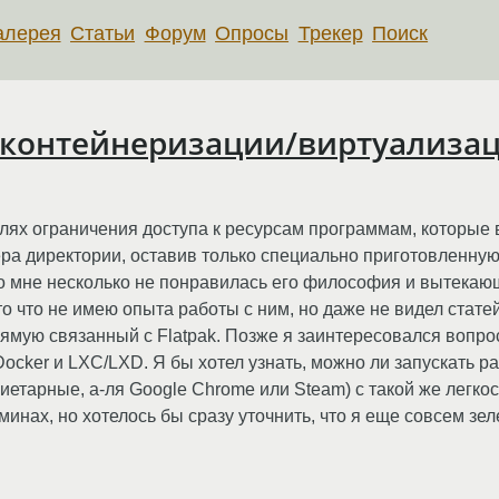
алерея
Статьи
Форум
Опросы
Трекер
Поиск
 контейнеризации/виртуализац
лях ограничения доступа к ресурсам программам, которые 
 директории, оставив только специально приготовленную па
, но мне несколько не понравилась его философия и вытека
о что не имею опыта работы с ним, но даже не видел стате
рямую связанный с Flatpak. Позже я заинтересовался вопр
Docker и LXC/LXD. Я бы хотел узнать, можно ли запускать 
арные, а-ля Google Chrome или Steam) с такой же легкостью,
минах, но хотелось бы сразу уточнить, что я еще совсем зел