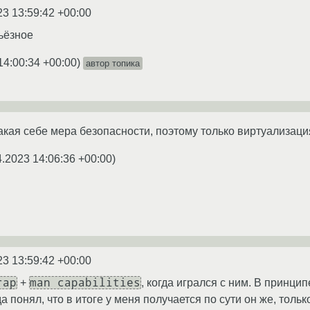
23 13:59:42 +00:00
рьёзное
14:00:34 +00:00
)
автор топика
кая себе мера безопасности, поэтому только виртуализаци
4.2023 14:06:36 +00:00
)
23 13:59:42 +00:00
rap
man capabilities
+
, когда игрался с ним. В принцип
огда понял, что в итоге у меня получается по сути он же, толь