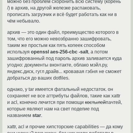
можно без проблем схоронить всю систему (корень
/) в архив, на другой железке распаковать,
прописать загрузчик и всё будет работать как ни в
чём небывало.
архив — это один файл, преимущество которого в
том, что его можно невозбранно зашифровать,
таким же простым как пять копеек способом
используя
openssl aes-256-cbc -salt
, а потом
зашифрованный под пароль архив заливается куда
угодно: документы вконтакте, облако мэйл.ру,
яндекс.диск, гугл драйв... кровавая гэбня не сможет
добраться до ваших dotfiles.
однако, у tar имеется фатальный недостаток. он
сохраняет не все аттрибуты файлов, такие как xattr
и acl, конечно лечится при помощи
костылей
пачтей,
которые являют нам на свет поделие под
названием
star
.
xattr, acl и прочие хипсторские capabilities — да кому