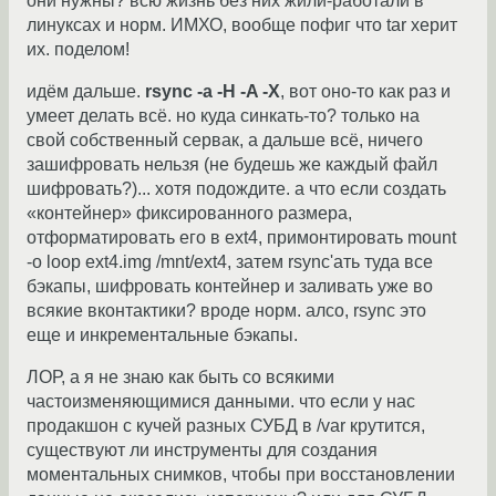
они нужны? всю жизнь без них жили-работали в
линуксах и норм. ИМХО, вообще пофиг что tar херит
их. поделом!
идём дальше.
rsync -a -H -A -X
, вот оно-то как раз и
умеет делать всё. но куда синкать-то? только на
свой собственный сервак, а дальше всё, ничего
зашифровать нельзя (не будешь же каждый файл
шифровать?)... хотя подождите. а что если создать
«контейнер» фиксированного размера,
отформатировать его в ext4, примонтировать mount
-o loop ext4.img /mnt/ext4, затем rsync'ать туда все
бэкапы, шифровать контейнер и заливать уже во
всякие вконтактики? вроде норм. алсо, rsync это
еще и инкрементальные бэкапы.
ЛОР, а я не знаю как быть со всякими
частоизменяющимися данными. что если у нас
продакшон с кучей разных СУБД в /var крутится,
существуют ли инструменты для создания
моментальных снимков, чтобы при восстановлении