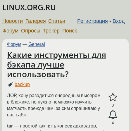
LINUX.ORG.RU
Новости
Галерея
Статьи
Регистрация
-
Вход
Форум
Опросы
Трекер
Поиск
Форум
—
General
Какие инструменты для
бэкапа лучше
использовать?
backup
ЛОР, хочу разодиться очередным высером
в бложике, но нужно немножко изучить
0
матчасть прежде чем. за сим спрашиваю у
вас сабж.
4
tar
— простой как пять копеек архиватор,