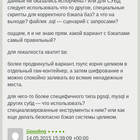
данные не оказались испорчены? или для СУБД
следует использовать что-то другое, специальные
скрипты для корректного бэкапа баз? а что на
выходе? файлик .sql — сценарий с запросами?
ощщем, я и не знаю прям. какой вариант с бэкапами
самый правильный?
для локалхоста хватит tar.
более продвинутый вариант, rsync корня целиком в
отдельный raw-контейнер, а затем шифрование и
можно спокойно заливать во всякие ненадежные
места.
для чего-то более специфичного типа pgsql, mysql и
других субд — что использовать?
специализированные инструменты к ним? или как
еще делать безопасно бэкап системы целиком.
Spoofing
★★★★★
14.05.2015 15:39:09 +00:00