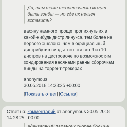
Да, там тоже теоретически могут
быть зонды — но где их нельзя
вставить?
васяну намного проще пропихнуть их в
какой-нибудь дистр линукса, тем более не
первого эшелона, чем в официальный
дистрибутив винды. вот эти вот 9 из 10
дистров на дистровоче по возможностям
зондирования васянами равны сборочкам
винды на торрент-трекерах
anonymous
30.05.2018 14:28:25 +00:00
Показать ответ
Ссылка
Ответ на:
комментарий
от anonymous
30.05.2018
14:28:25 +00:00
адекватный параноик скорее больше