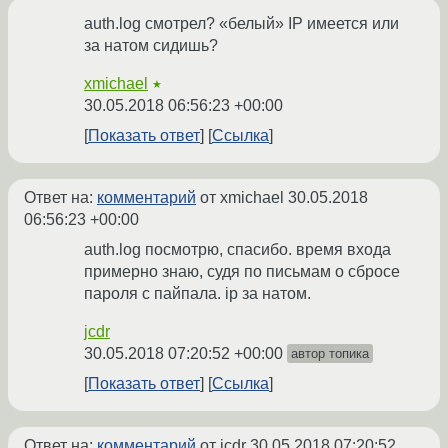
auth.log смотрел? «белый» IP имеется или
за натом сидишь?
xmichael
★
30.05.2018 06:56:23 +00:00
Показать ответ
Ссылка
Ответ на:
комментарий
от xmichael
30.05.2018
06:56:23 +00:00
auth.log посмотрю, спасибо. время входа
примерно знаю, судя по письмам о сбросе
пароля с пайпала. ip за натом.
jcdr
30.05.2018 07:20:52 +00:00
автор топика
Показать ответ
Ссылка
Ответ на:
комментарий
от jcdr
30.05.2018 07:20:52