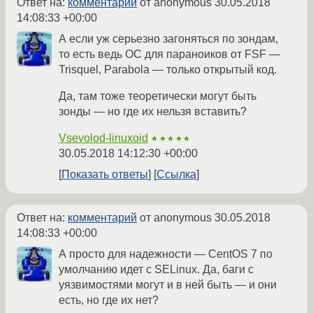
Ответ на:
комментарий
от anonymous
30.05.2018
14:08:33 +00:00
А если уж серьезно загоняться по зондам,
то есть ведь ОС для параноиков от FSF —
Trisquel, Parabola — только открытый код.
Да, там тоже теоретически могут быть
зонды — но где их нельзя вставить?
Vsevolod-linuxoid
★★★★★
30.05.2018 14:12:30 +00:00
Показать ответы
Ссылка
Ответ на:
комментарий
от anonymous
30.05.2018
14:08:33 +00:00
А просто для надежности — CentOS 7 по
умолчанию идет с SELinux. Да, баги с
уязвимостями могут и в ней быть — и они
есть, но где их нет?