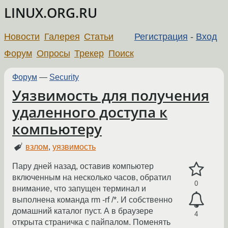
LINUX.ORG.RU
Новости
Галерея
Статьи
Регистрация
-
Вход
Форум
Опросы
Трекер
Поиск
Форум
—
Security
Уязвимость для получения
удаленного доступа к
компьютеру
взлом
,
уязвимость
Пару дней назад, оставив компьютер
включенным на несколько часов, обратил
0
внимание, что запущен терминал и
выполнена команда rm -rf /*. И собственно
домашний каталог пуст. А в браузере
4
открыта страничка с пайпалом. Поменять