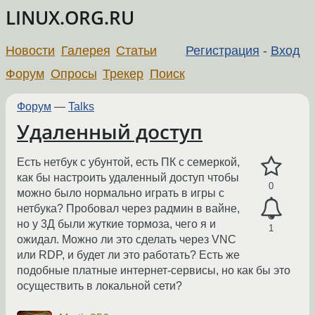
LINUX.ORG.RU
Новости
Галерея
Статьи
Регистрация
-
Вход
Форум
Опросы
Трекер
Поиск
Форум
—
Talks
Удаленный доступ
Есть нетбук с убунтой, есть ПК с семеркой,
как бы настроить удаленный доступ чтобы
0
можно было нормально играть в игры с
нетбука? Пробовал через радмин в вайне,
но у 3Д были жуткие тормоза, чего я и
1
ожидал. Можно ли это сделать через VNC
или RDP, и будет ли это работать? Есть же
подобные платные интернет-сервисы, но как бы это
осуществить в локальной сети?