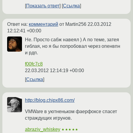
Показать ответ
Ссылка
Ответ на:
комментарий
от Martin256
22.03.2012
12:12:41 +00:00
Не. Просто сабж навеял ) А по теме, затея
гиблая, но я бы попробовал через опенвпн
и рдп.
f00fc7c8
22.03.2012 12:14:19 +00:00
Ссылка
http://blog.chipx86.com/
VMWare в уютненьком фаерфоксе спасет
страждущих игрунов.
abraziv_whiskey
★★★★★