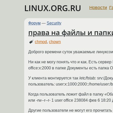
LINUX.ORG.RU
Новости
Г
Форум
—
Security
права на файлы и папк
chmod
,
chown
Доброго времени суток уважаемые линуксо
Ни как не могу понять что и как. Есть сервер
office:x:2000 в папке Документы есть папка О
У клиента монтируется так /etc/fstab: srv:/До
пользователь: user:x:1000:2000::/home/user:/b
Когда пользователь ложит файл в папку «Общие
или -rw--r--r- 1 user office 238084 фев 6 18:20
Другие пользователи не могут его прочитать