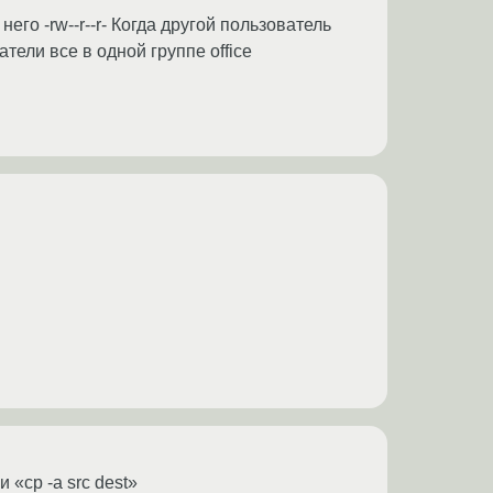
его -rw--r--r- Когда другой пользователь
тели все в одной группе office
«cp -a src dest»