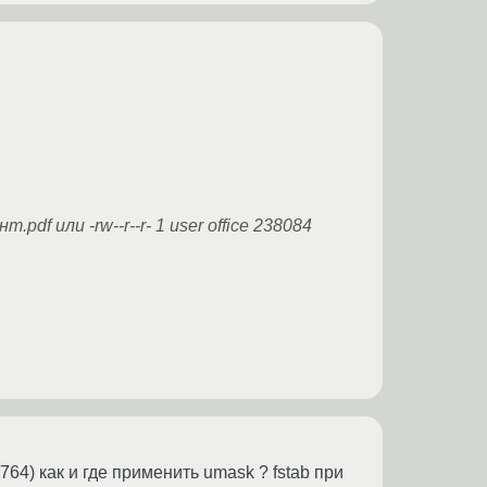
pdf или -rw--r--r- 1 user office 238084
 (764) как и где применить umask ? fstab при