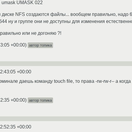
grep umask UMASK 022
диске NFS создаются файлы... вообщем правильно, надо 66
644 ну и группе они не доступны для изменения естественн
правильно или не догоняю ?!
43:05 +00:00
)
автор топика
2:43:05 +00:00
рминале даешь команду touch file, то права -rw-rw-r-- а когд
52:35 +00:00
)
автор топика
2:52:35 +00:00