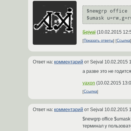
$newgrp office

$umask u=rw,g=r
Sejval
(
10.02.2015 12:
Показать ответы
Ссылка
Ответ на:
комментарий
от Sejval
10.02.2015 
а разве это не годится
yaxon
(
10.02.2015 13:
Ссылка
Ответ на:
комментарий
от Sejval
10.02.2015 
$newgrp office $umask 
терминал у пользоват