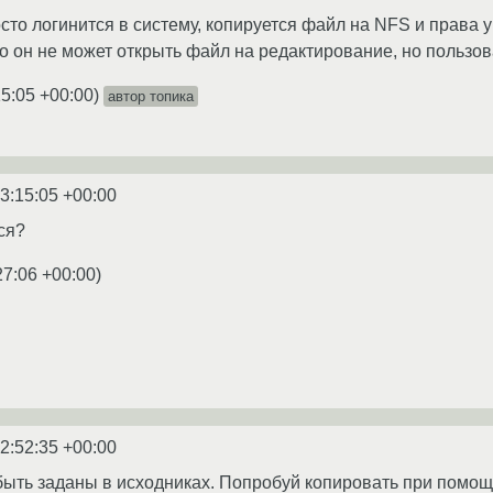
сто логинится в систему, копируется файл на NFS и права у н
то он не может открыть файл на редактирование, но пользова
15:05 +00:00
)
автор топика
3:15:05 +00:00
ся?
27:06 +00:00
)
2:52:35 +00:00
быть заданы в исходниках. Попробуй копировать при помощи 