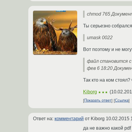
chmod 765 Документ
Ты серьезно собрался 
umask 0022
Вот поэтому и не могу
файл становится с до
фев 6 18:20 Докуме
Так кто на ком стоял
Kiborg
(
10.02.201
★★★
Показать ответ
Ссылка
Ответ на:
комментарий
от Kiborg
10.02.2015 
да не важно какой pdf 