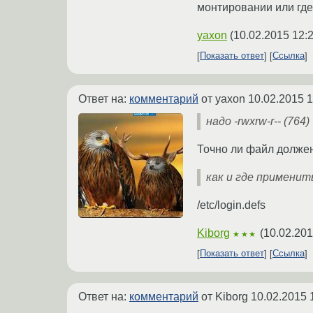
монтировании или где
yaxon
(
10.02.2015 12:
Показать ответ
Ссылка
Ответ на:
комментарий
от yaxon
10.02.2015 1
надо -rwxrw-r-- (764)
Точно ли файл должен
как и где применит
/etc/login.defs
Kiborg
(
10.02.201
★★★
Показать ответ
Ссылка
Ответ на:
комментарий
от Kiborg
10.02.2015 