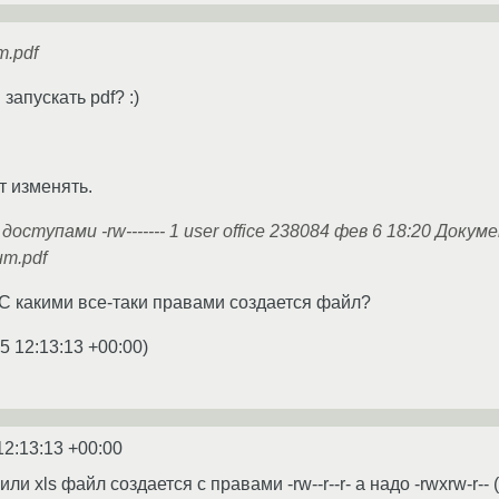
.pdf
запускать pdf? :)
т изменять.
ступами -rw------- 1 user office 238084 фев 6 18:20 Документ.
нт.pdf
? С какими все-таки правами создается файл?
5 12:13:13 +00:00
)
12:13:13 +00:00
или xls файл создается с правами -rw--r--r- а надо -rwxrw-r--