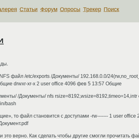
алерея
Статьи
Форум
Опросы
Трекер
Поиск
и
иды.
 NFS файл /etc/exports /Документы/ 192.168.0.0/24(rw,no_roo
бщие drwxr-xr-x 2 user office 4096 фев 5 13:57 Общие
кументы/ /Документы/ nfs rsize=8192,wsize=8192,timeo=14,intr е
in/bash
», то файл становится с доступами -rw------- 1 user office
 Документ.pdf
 и это верно. Как сделать чтобы другие смогли прочитать ф