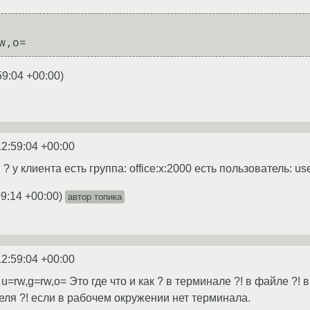
w,o= 
59:04 +00:00
)
12:59:04 +00:00
 ? у клиента есть группа: office:x:2000 есть пользователь: us
09:14 +00:00
)
автор топика
12:59:04 +00:00
u=rw,g=rw,o= Это где что и как ? в терминале ?! в файле ?! в
еля ?! если в рабочем окружении нет терминала.