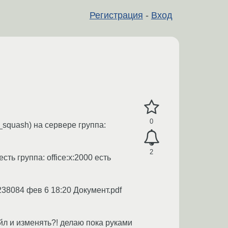
Регистрация
-
Вход
0
t_squash) на сервере группа:
2
сть группа: office:x:2000 есть
 238084 фев 6 18:20 Документ.pdf
айл и изменять?! делаю пока руками