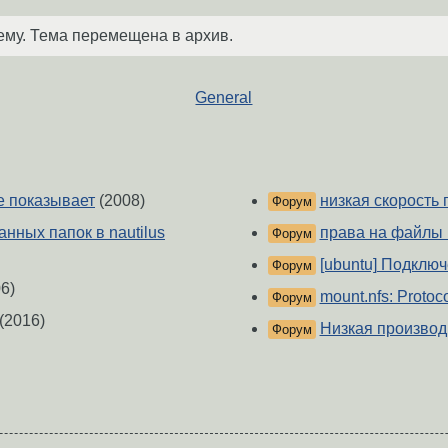
ему. Тема перемещена в архив.
General
не показывает
(2008)
низкая скорость п
Форум
нных папок в nautilus
права на файлы 
Форум
[ubuntu] Подключ
Форум
6)
mount.nfs: Protoc
Форум
(2016)
Низкая производ
Форум