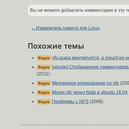
Вы не можете добавлять комментарии в эту т
←
Измеритель памяти для Linux
Похожие темы
nfs-шара монтируется, а mount ее 
Форум
[ubuntu] Отображение примонтирова
Форум
(2011)
Медленное копирование по nfs
(200
Форум
Mount nfs через fstab в ubuntu 16.04
Форум
Проблемы с NFS
(2006)
Форум