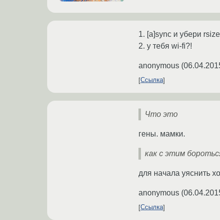
1. [a]sync и убери rsiz
2. у тебя wi-fi?!
anonymous
(
06.04.201
Ссылка
Что это
гены. мамки.
как с этим боротьс
для начала уяснить х
anonymous
(
06.04.201
Ссылка