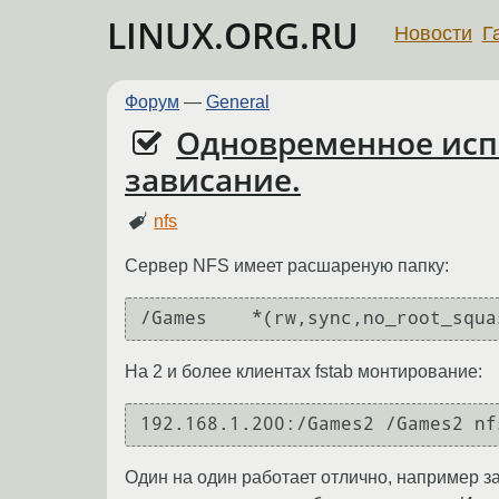
LINUX.ORG.RU
Новости
Г
Форум
—
General
Одновременное испо
зависание.
nfs
Сервер NFS имеет расшареную папку:
/Games    *(rw,sync,no_root_squa
На 2 и более клиентах fstab монтирование:
192.168.1.200:/Games2 /Games2 nf
Один на один работает отлично, например заг