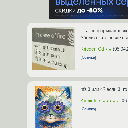
с такой формулировкой
Убедись, что везде с
Krieger_Od
(
05.04.
★★
Ссылка
nfs 3 или 4? если 3, т
Komintern
(
06
★★★★★
Ссылка