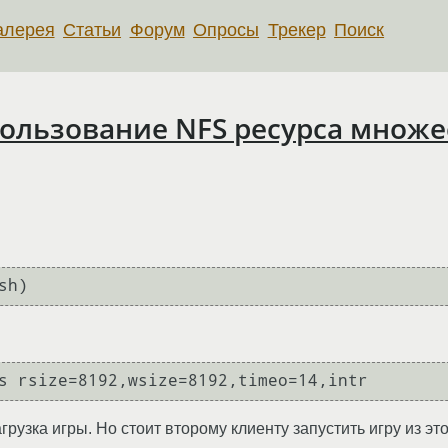
алерея
Статьи
Форум
Опросы
Трекер
Поиск
льзование NFS ресурса множес
sh)
s rsize=8192,wsize=8192,timeo=14,intr
рузка игры. Но стоит второму клиенту запустить игру из это