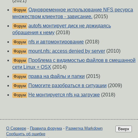
(2021)
Одновременное использование NFS ресурса
Форум
множеством клиентов - зависание.
(2015)
autofs монтирует диск не дожидаясь
Форум
обращения к нему
(2018)
nfs и автомонтирование
(2018)
Форум
mount.nfs: access denied by server
(2010)
Форум
Проблема с видимостью файлов в смешанной
Форум
сети Linux + OSX
(2014)
права на файлы и папки
(2015)
Форум
Помогите разобраться в ситуации
(2009)
Форум
Не монтируется nfs на загрузке
(2018)
Форум
О Сервере
-
Правила форума
-
Разметка Markdown
Вверх
Сообщить об ошибке