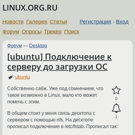
LINUX.ORG.RU
Новости
Галерея
Статьи
Регистрация
-
Вход
Форум
Опросы
Трекер
Поиск
Форум
—
Desktop
[ubuntu] Подключение к
серверу до загрузки ОС
ubuntu
Собственно сабж. Уже под сомнением, что
такое возможно в Linux, мало кто может
0
помочь с этим.
В общем стоит у меня связь десктопа с
1
сервером с помощью nfs. На десктопе
прописал подключение в /etc/fstab. Прописал так: