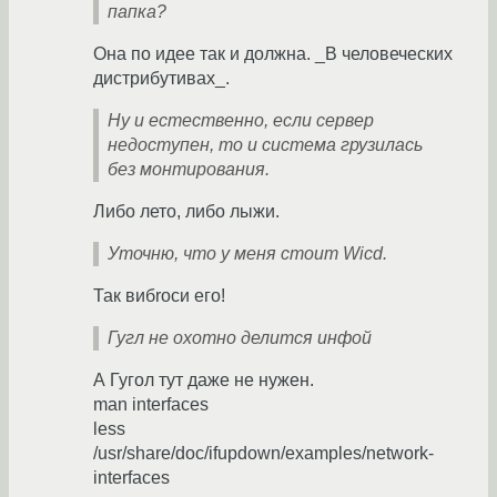
папка?
Она по идее так и должна. _В человеческих
дистрибутивах_.
Ну и естественно, если сервер
недоступен, то и система грузилась
без монтирования.
Либо лето, либо лыжи.
Уточню, что у меня стоит Wicd.
Так вибrоси его!
Гугл не охотно делится инфой
А Гугол тут даже не нужен.
man interfaces
less
/usr/share/doc/ifupdown/examples/network-
interfaces