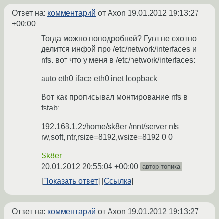
Ответ на:
комментарий
от Axon
19.01.2012 19:13:27
+00:00
Тогда можно поподробней? Гугл не охотно
делится инфой про /etc/network/interfaces и
nfs. вот что у меня в /etc/network/interfaces:
auto eth0 iface eth0 inet loopback
Вот как прописывал монтирование nfs в
fstab:
192.168.1.2:/home/sk8er /mnt/server nfs
rw,soft,intr,rsize=8192,wsize=8192 0 0
Sk8er
20.01.2012 20:55:04 +00:00
автор топика
Показать ответ
Ссылка
Ответ на:
комментарий
от Axon
19.01.2012 19:13:27