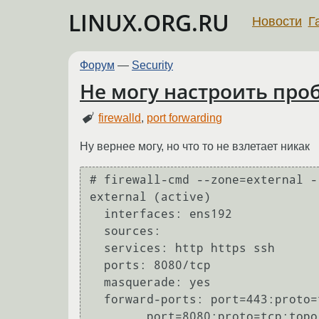
LINUX.ORG.RU
Новости
Г
Форум
—
Security
Не могу настроить проб
firewalld
,
port forwarding
Ну вернее могу, но что то не взлетает никак
# firewall-cmd --zone=external -
external (active)

  interfaces: ens192

  sources:

  services: http https ssh

  ports: 8080/tcp

  masquerade: yes

  forward-ports: port=443:proto=tcp:toport=:toaddr=192.168.1.204

	port=8080:proto=tcp:toport=:toaddr=192.168.1.213
