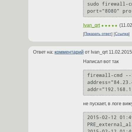
sudo firewall-c
Ivan_qrt
(
11.0
★★★★★
Показать ответ
Ссылка
Ответ на:
комментарий
от Ivan_qrt
11.02.2015
Написал вот так
firewall-cmd --
address="84.23.
addr="192.168.1
не пускает, в логе ви
2015-02-12 01:4
PRE_external_al
2015-02-12 01:4