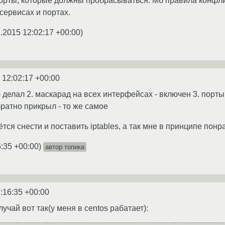
порты, которые должны пробрасываться. Мб правила конфли
 сервисах и портах.
2.2015 12:02:17 +00:00
)
 12:02:17 +00:00
d - делал 2. маскарад на всех интерфейсах - включен 3. порты
братно прикрыл - то же самое
тся снести и поставить iptables, а так мне в принципе пон
6:35 +00:00
)
автор топика
:16:35 +00:00
учай вот так(у меня в centos рабатает):