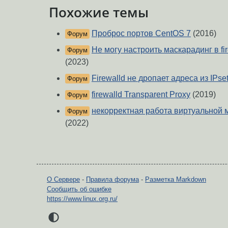
Похожие темы
Проброс портов CentOS 7
(2016)
Форум
Не могу настроить маскарадинг в fir
Форум
(2023)
Firewalld не дропает адреса из IPse
Форум
firewalld Transparent Proxy
(2019)
Форум
некорректная работа виртуальной маш
Форум
(2022)
О Сервере
-
Правила форума
-
Разметка Markdown
Сообщить об ошибке
https://www.linux.org.ru/