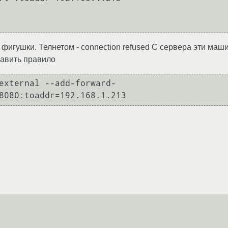
 фигушки. Телнетом - connection refused С сервера эти маш
бавить правило
external --add-forward-
8080:toaddr=192.168.1.213