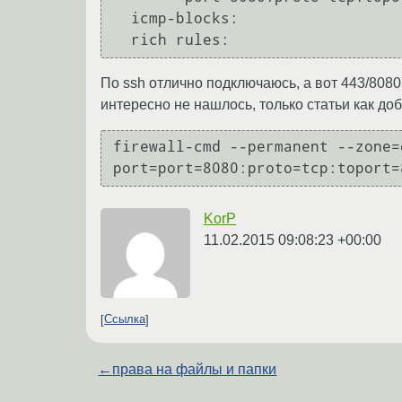
  icmp-blocks:

По ssh отлично подключаюсь, а вот 443/8080
интересно не нашлось, только статьи как до
firewall-cmd --permanent --zone=
port=port=8080:proto=tcp:toport=
KorP
11.02.2015 09:08:23 +00:00
Ссылка
←
права на файлы и папки