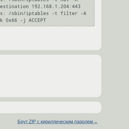
estination 192.168.1.204:443

s: /sbin/iptables -t filter -A 
Брут ZIP с кириллическим паролем
→