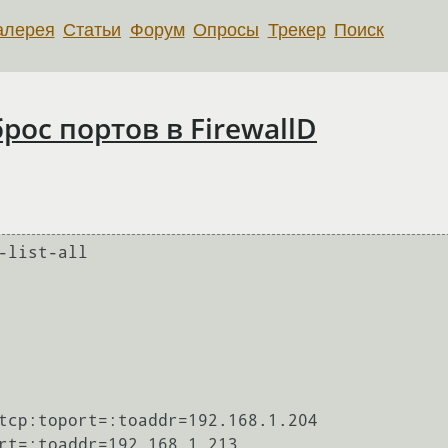
алерея
Статьи
Форум
Опросы
Трекер
Поиск
рос портов в FirewallD
-list-all
