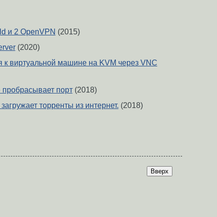
lld и 2 OpenVPN
(2015)
rver
(2020)
я к виртуальной машине на KVM через VNC
 пробрасывает порт
(2018)
е загружает торренты из интернет.
(2018)
Вверх