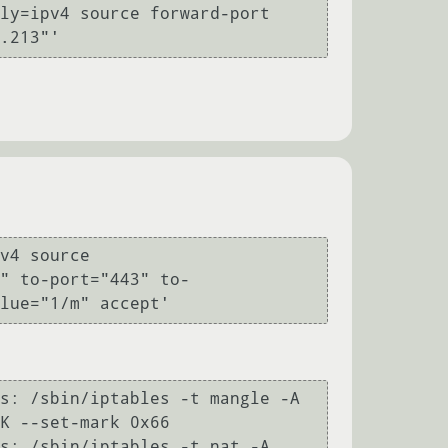
ly=ipv4 source forward-port

v4 source 
" to-port="443" to-
lue="1/m" accept'
s: /sbin/iptables -t mangle -A 
K --set-mark 0x66

s: /sbin/iptables -t nat -A 