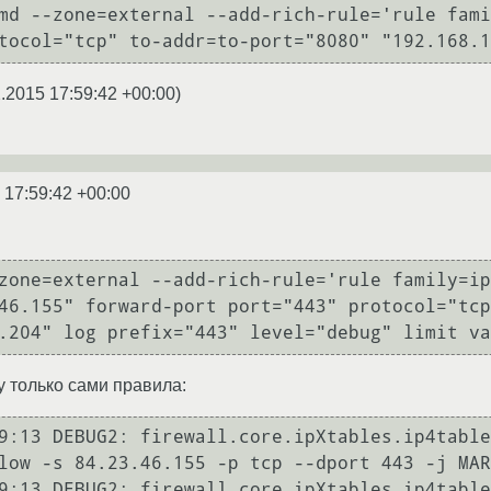
md --zone=external --add-rich-rule='rule fami
2.2015 17:59:42 +00:00
)
 17:59:42 +00:00
zone=external --add-rich-rule='rule family=ip
46.155" forward-port port="443" protocol="tcp
.204" log prefix="443" level="debug" limit va
жу только сами правила:
9:13 DEBUG2: firewall.core.ipXtables.ip4table
low -s 84.23.46.155 -p tcp --dport 443 -j MAR
9:13 DEBUG2: firewall.core.ipXtables.ip4table