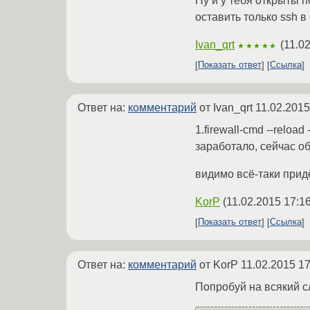
Ну и у тебя открыты 
оставить только ssh в
Ivan_qrt
(
11.0
★★★★★
Показать ответ
Ссылка
Ответ на:
комментарий
от Ivan_qrt
11.02.2015
1.firewall-cmd --reloa
заработало, сейчас о
видимо всё-таки придё
KorP
(
11.02.2015 17:1
Показать ответ
Ссылка
Ответ на:
комментарий
от KorP
11.02.2015 17
Попробуй на всякий сл