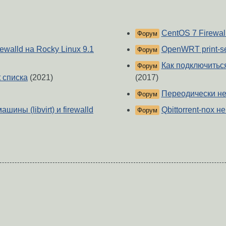
CentOS 7 Firewa
Форум
ewalld на Rocky Linux 9.1
OpenWRT print-se
Форум
Как подключитьс
Форум
t списка
(2021)
(2017)
Переодически не
Форум
ины (libvirt) и firewalld
Qbittorrent-nox н
Форум