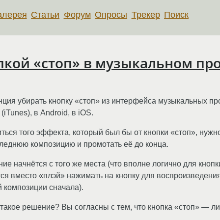
алерея
Статьи
Форум
Опросы
Трекер
Поиск
пкой «стоп» в музыкальном пр
нция убирать кнопку «стоп» из интерфейса музыкальных пр
iTunes), в Android, в iOS.
ться того эффекта, который был бы от кнопки «стоп», нужно
леднюю композицию и промотать её до конца.
е начнётся с того же места (что вполне логично для кнопки
тся вместо «плэй» нажимать на кнопку для воспроизведен
й композиции сначала).
такое решение? Вы согласны с тем, что кнопка «стоп» — ли