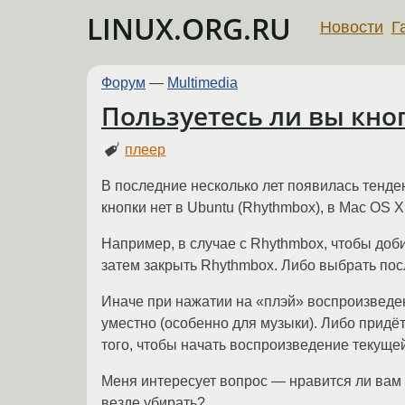
LINUX.ORG.RU
Новости
Г
Форум
—
Multimedia
Пользуетесь ли вы кно
плеер
В последние несколько лет появилась тенде
кнопки нет в Ubuntu (Rhythmbox), в Mac OS X (
Например, в случае с Rhythmbox, чтобы доби
затем закрыть Rhythmbox. Либо выбрать пос
Иначе при нажатии на «плэй» воспроизведени
уместно (особенно для музыки). Либо придё
того, чтобы начать воспроизведение текуще
Меня интересует вопрос — нравится ли вам 
везде убирать?