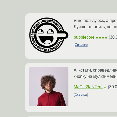
Я не пользуюсь, а про
Лучше оставить, но п
bubblecore
(
30.
★★★★
Ссылка
А, кстати, справедли
кнопку на мультимедий
MaGIc2laNTern
(
30.
★
Ссылка