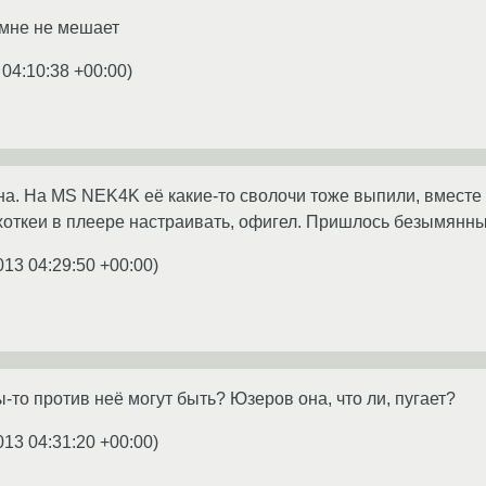
 мне не мешает
 04:10:38 +00:00
)
на. На MS NEK4K её какие-то сволочи тоже выпили, вместе с
 хоткеи в плеере настраивать, офигел. Пришлось безымянн
013 04:29:50 +00:00
)
ы-то против неё могут быть? Юзеров она, что ли, пугает?
013 04:31:20 +00:00
)