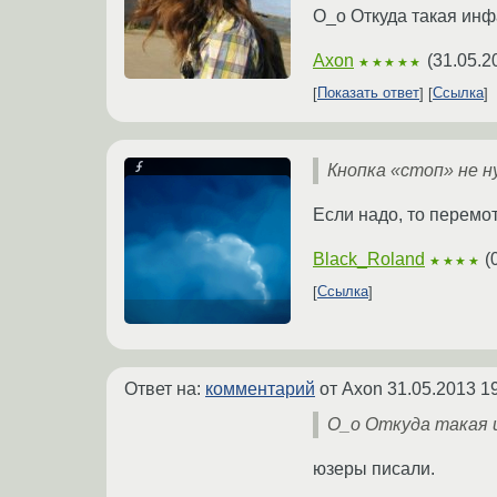
O_o Откуда такая ин
Axon
(
31.05.2
★★★★★
Показать ответ
Ссылка
Кнопка «стоп» не н
Если надо, то перемот
Black_Roland
(
★★★★
Ссылка
Ответ на:
комментарий
от Axon
31.05.2013 1
O_o Откуда такая 
юзеры писали.