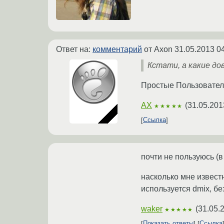
Ответ на:
комментарий
от Axon
31.05.2013 0
Кстати, а какие до
Простые Пользовател
AX
(
31.05.201
★★★★★
Ссылка
почти не пользуюсь (в
насколько мне извест
используется dmix, бе
waker
(
31.05.
★★★★★
Показать ответы
Ссылка