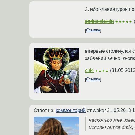
2, ибо клавиатурой по
darkenshvein
★★★★★
Ссылка
впервые столкнулся с 
забвении вечно, кноп
cuki
(
31.05.2013
★★★★
Ссылка
Ответ на:
комментарий
от waker
31.05.2013 1
насколько мне изве
используется dmix,