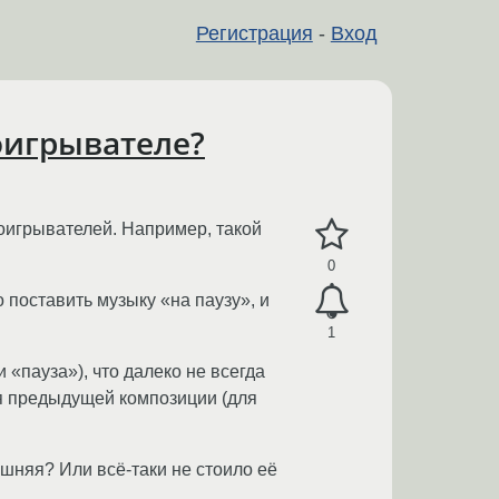
Регистрация
-
Вход
оигрывателе?
оигрывателей. Например, такой
0
 поставить музыку «на паузу», и
1
 «пауза»), что далеко не всегда
ия предыдущей композиции (для
шняя? Или всё-таки не стоило её