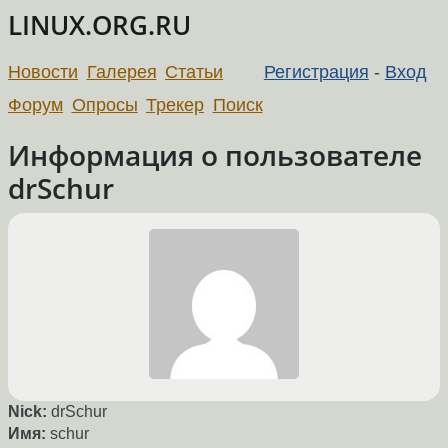
LINUX.ORG.RU
Новости
Галерея
Статьи
Регистрация
-
Вход
Форум
Опросы
Трекер
Поиск
Информация о пользователе
drSchur
Nick:
drSchur
Имя:
schur