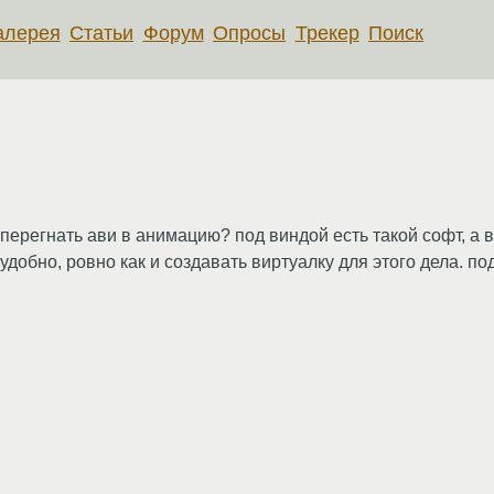
алерея
Статьи
Форум
Опросы
Трекер
Поиск
 перегнать ави в анимацию? под виндой есть такой софт, а в
удобно, ровно как и создавать виртуалку для этого дела. п