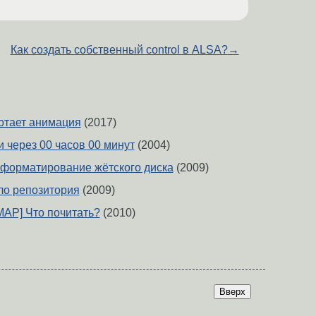
Как создать собственный control в ALSA?
→
ботает анимация
(2017)
 через 00 часов 00 минут
(2004)
форматирование жётского диска
(2009)
ало репозитория
(2009)
[IMAP] Что почитать?
(2010)
Вверх