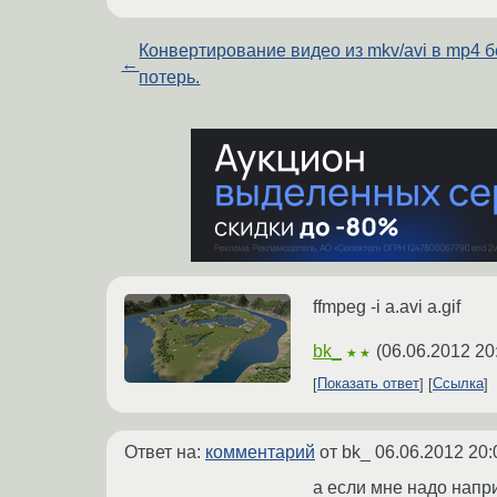
Конвертирование видео из mkv/avi в mp4 б
←
потерь.
ffmpeg -i a.avi a.gif
bk_
(
06.06.2012 20
★★
Показать ответ
Ссылка
Ответ на:
комментарий
от bk_
06.06.2012 20:
а если мне надо напри