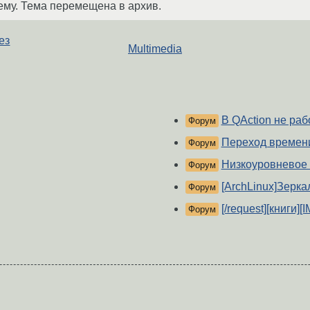
ему. Тема перемещена в архив.
ез
Multimedia
В QAction не ра
Форум
Переход времени
Форум
Низкоуровневое 
Форум
[ArchLinux]Зерк
Форум
[/request][книги]
Форум