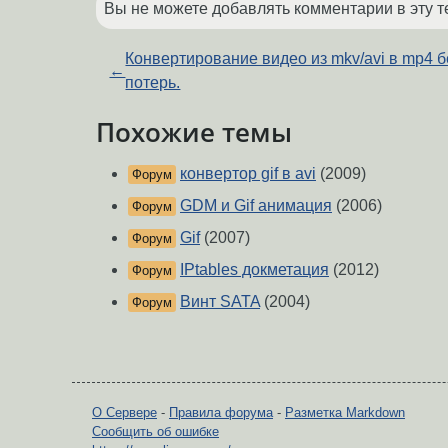
Вы не можете добавлять комментарии в эту т
Конвертирование видео из mkv/avi в mp4 б
←
потерь.
Похожие темы
конвертор gif в avi
(2009)
Форум
GDM и Gif анимация
(2006)
Форум
Gif
(2007)
Форум
IPtables докметация
(2012)
Форум
Винт SATA
(2004)
Форум
О Сервере
-
Правила форума
-
Разметка Markdown
Сообщить об ошибке