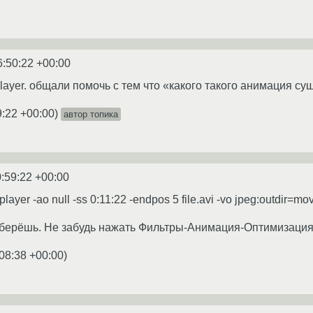
6:50:22 +00:00
ayer. общали помочь с тем что «какого такого анимация су
9:22 +00:00
)
автор топика
:59:22 +00:00
ayer -ao null -ss 0:11:22 -endpos 5 file.avi -vo jpeg:outdir=mov
соберёшь. Не забудь нажать Фильтры-Анимация-Оптимизация
08:38 +00:00
)