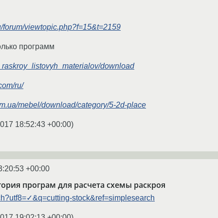
ru/forum/viewtopic.php?f=15&t=2159
олько программ
ion_raskroy_listovyh_materialov/download
com/ru/
om.ua/mebel/download/category/5-2d-place
2017 18:52:43 +00:00
)
3:20:53 +00:00
тегория програм для расчета схемы раскроя
rch?utf8=✓&q=cutting-stock&ref=simplesearch
2017 19:02:13 +00:00
)