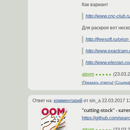
Как вариант
http://www.cnc-club.
Для раскроя вот неск
http://freesoft.ru/or
http://www.exactcam.
http://www.elecran.c
atsym
(
23.03.
★★★★★
Показать ответы
Ссылка
Ответ на:
комментарий
от sin_a
22.03.2017 1
"cutting-stock" - ка
https://github.com/sea
atsym
(
23.03.
★★★★★