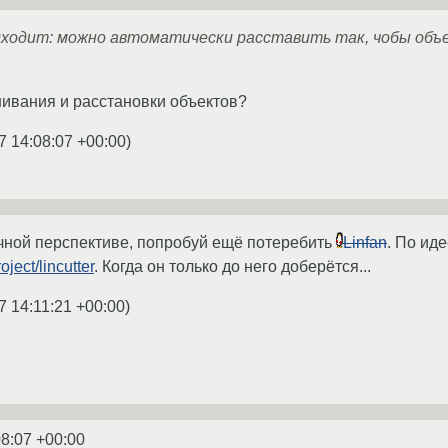
дходит: можно автоматически расставить так, чобы объ
ивания и расстановки объектов?
7 14:08:07 +00:00
)
чной перспективе, попробуй ещё потеребить
Linfan
. По иде
oject/lincutter
. Когда он только до него доберётся...
7 14:11:21 +00:00
)
08:07 +00:00