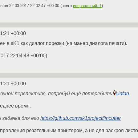
infan
22.03.2017 22:02:47 +00:00
(всего
исправлений: 1
)
11:21 +00:00
жен в sK1 как диалог порезки (на манер диалога печати).
2017 22:04:48 +00:00
)
11:21 +00:00
срочной перспективе, попробуй ещё потеребить
Linfan
леднее время.
з задачка для его
https://github.com/sk1project/lincutter
я управления резательным принтером, а не для раскроя лист