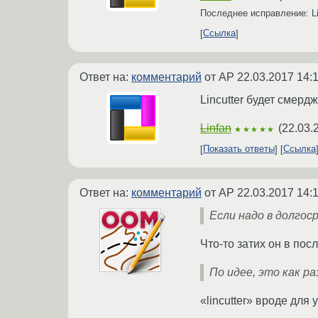
Последнее исправление: L
Ссылка
Ответ на:
комментарий
от AP
22.03.2017 14:
Lincutter будет смерд
Linfan
(
22.03.
★★★★★
Показать ответы
Ссылка
Ответ на:
комментарий
от AP
22.03.2017 14:
Если надо в долго
Что-то затих он в пос
По идее, это как ра
«lincutter» вроде дл