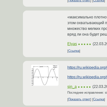
Показать ответ
Ссылка
«максимально плотно»
этом охватывающий пр
множество мелких про
вряд ли она будет реш
Elyas
(
22.03.2
★★★★★
Ссылка
https://ru.wikipedia.o
https://ru.wikipedia.o
sin_a
(
22.03.2
★★★★★
Последнее исправление: s
Показать ответ
Ссылка