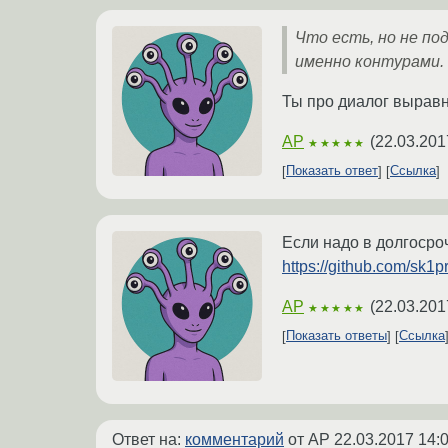
Что есть, но не по
именно контурами.
Ты про диалог выравн
AP
(
22.03.201
★★★★★
Показать ответ
Ссылка
Если надо в долгосро
https://github.com/sk1pr
AP
(
22.03.201
★★★★★
Показать ответы
Ссылка
Ответ на:
комментарий
от AP
22.03.2017 14: