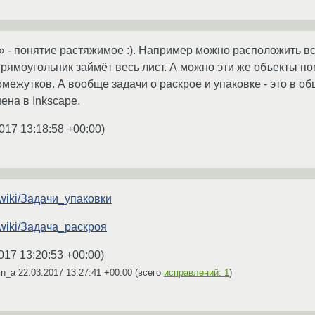
 - понятие растяжимое :). Например можно расположить все 
ямоугольник займёт весь лист. А можно эти же объекты пом
межутков. А вообще задачи о раскрое и упаковке - это в о
ена в Inkscape.
017 13:18:58 +00:00
)
rg/wiki/Задачи_упаковки
rg/wiki/Задача_раскроя
017 13:20:53 +00:00
)
in_a
22.03.2017 13:27:41 +00:00
(всего
исправлений: 1
)