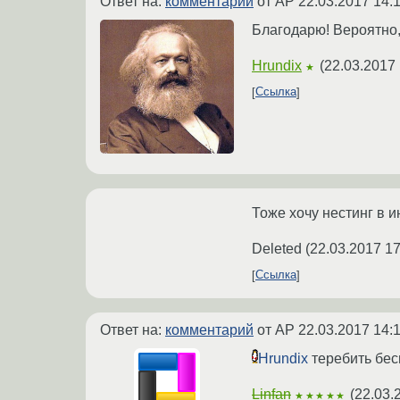
Ответ на:
комментарий
от AP
22.03.2017 14:
Благодарю! Вероятно,
Hrundix
(
22.03.2017 
★
Ссылка
Тоже хочу нестинг в и
Deleted
(
22.03.2017 17
Ссылка
Ответ на:
комментарий
от AP
22.03.2017 14:
Hrundix
теребить бесп
Linfan
(
22.03.
★★★★★