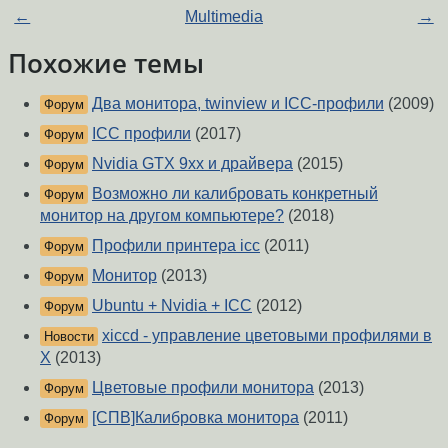
←
Multimedia
→
Похожие темы
Два монитора, twinview и ICC-профили
(2009)
Форум
ICC профили
(2017)
Форум
Nvidia GTX 9xx и драйвера
(2015)
Форум
Возможно ли калибровать конкретный
Форум
монитор на другом компьютере?
(2018)
Профили принтера icc
(2011)
Форум
Монитор
(2013)
Форум
Ubuntu + Nvidia + ICC
(2012)
Форум
xiccd - управление цветовыми профилями в
Новости
X
(2013)
Цветовые профили монитора
(2013)
Форум
[СПВ]Калибровка монитора
(2011)
Форум