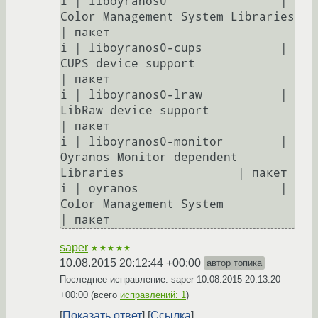
i | liboyranos0                | 
Color Management System Libraries                  
| пакет

i | liboyranos0-cups           | 
CUPS device support                                
| пакет

i | liboyranos0-lraw           | 
LibRaw device support                              
| пакет

i | liboyranos0-monitor        | 
Oyranos Monitor dependent 
Libraries                | пакет

i | oyranos                    | 
Color Management System                            
| пакет
saper
★★★★★
10.08.2015 20:12:44 +00:00
автор топика
Последнее исправление: saper
10.08.2015 20:13:20
+00:00
(всего
исправлений: 1
)
Показать ответ
Ссылка