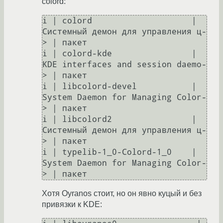
colord:
i | colord                    | 
Системный демон для управления ц-
> | пакет                 

i | colord-kde                | 
KDE interfaces and session daemo-
> | пакет                 

i | libcolord-devel           | 
System Daemon for Managing Color-
> | пакет                 

i | libcolord2                | 
Системный демон для управления ц-
> | пакет                 

i | typelib-1_0-Colord-1_0    | 
System Daemon for Managing Color-
> | пакет 
Хотя Oyranos стоит, но он явно куцый и без
привязки к KDE: