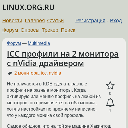
LINUX.ORG.RU
Новости
Галерея
Статьи
Регистрация
-
Вход
Форум
Опросы
Трекер
Поиск
Форум
—
Multimedia
ICC профили на 2 монитора
с nVidia драйвером
2 монитора
,
icc
,
nvidia
Не получается в KDE сделать разные
профили на разные мониторы. Когда
0
активирую или меняю профиль на любой из
монторов, он применяется на оба моника,
хотя в настройках по прежнему написано,
1
что у каждого моника свой профиль.
Самое обидное, что на той же машине Хакинтош