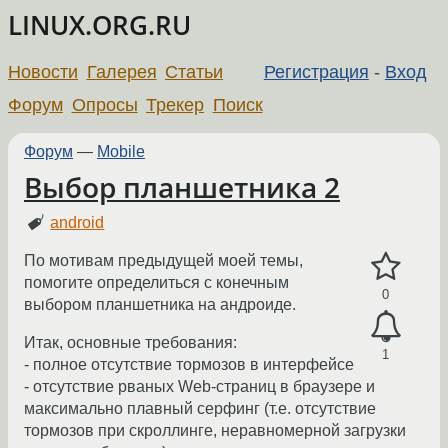
LINUX.ORG.RU
Новости
Галерея
Статьи
Регистрация
-
Вход
Форум
Опросы
Трекер
Поиск
Форум
—
Mobile
Выбор планшетника 2
android
По мотивам предыдущей моей темы,
помогите определиться с конечным
0
выбором планшетника на андроиде.
Итак, основные требования:
1
- полное отсутствие тормозов в интерфейсе
- отсутствие рваных Web-страниц в браузере и
максимально плавный серфинг (т.е. отсутствие
тормозов при скроллинге, неравномерной загрузки