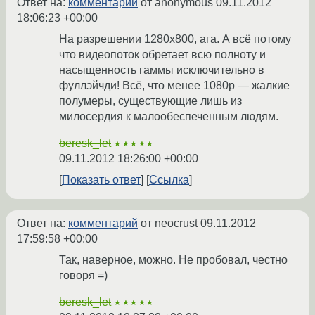
Ответ на:
комментарий
от anonymous
09.11.2012
18:06:23 +00:00
На разрешении 1280х800, ага. А всё потому
что видеопоток обретает всю полноту и
насыщенность гаммы исключительно в
фуллэйчди! Всё, что менее 1080p — жалкие
полумеры, существующие лишь из
милосердия к малообеспеченным людям.
beresk_let
★★★★★
09.11.2012 18:26:00 +00:00
Показать ответ
Ссылка
Ответ на:
комментарий
от neocrust
09.11.2012
17:59:58 +00:00
Так, наверное, можно. Не пробовал, честно
говоря =)
beresk_let
★★★★★