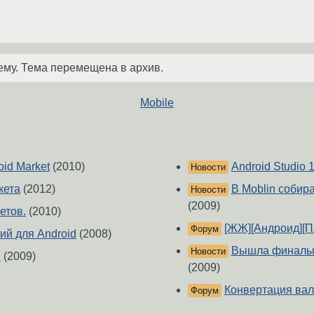
ему. Тема перемещена в архив.
Mobile
id Market
(2010)
Android Studio 1
Новости
кета
(2012)
В Moblin собир
Новости
(2009)
етов.
(2010)
[ЖЖ][Андроид][П
Форум
ий для Android
(2008)
Вышла финальна
Новости
d
(2009)
(2009)
Конвертация ва
Форум