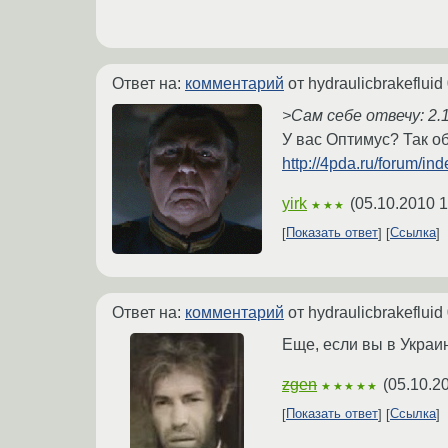
Ответ на:
комментарий
от hydraulicbrakefluid
>Сам себе отвечу: 2.1
У вас Оптимус? Так об
http://4pda.ru/forum/i
yirk
(
05.10.2010 1
★★★
Показать ответ
Ссылка
Ответ на:
комментарий
от hydraulicbrakefluid
Еще, если вы в Украине
zgen
(
05.10.2
★★★★★
Показать ответ
Ссылка