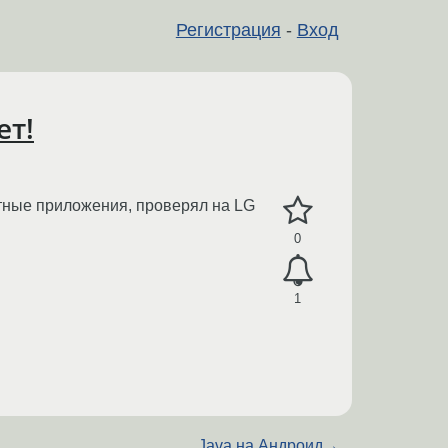
Регистрация
-
Вход
ет!
латные приложения, проверял на LG
0
1
Java на Андроид
→