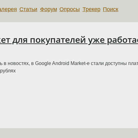
алерея
Статьи
Форум
Опросы
Трекер
Поиск
ет для покупателей уже работа
ь в новостях, в Google Android Market-е стали доступны п
 рублях