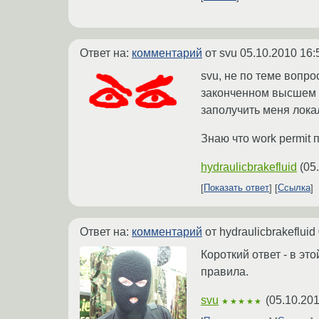
Ответ на:
комментарий
от svu
05.10.2010 16:
svu, не по теме вопро
законченном высшем (
заполучить меня лока
Знаю что work permit 
hydraulicbrakefluid
(
05
Показать ответ
Ссылка
Ответ на:
комментарий
от hydraulicbrakefluid
Короткий ответ - в эт
правила.
svu
(
05.10.201
★★★★★