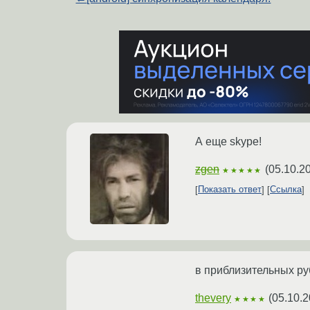
А еще skype!
zgen
(
05.10.2
★★★★★
Показать ответ
Ссылка
в приблизительных руб
thevery
(
05.10.2
★★★★