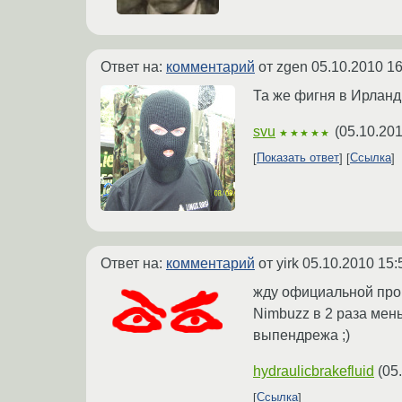
Ответ на:
комментарий
от zgen
05.10.2010 16
Та же фигня в Ирлан
svu
(
05.10.201
★★★★★
Показать ответ
Ссылка
Ответ на:
комментарий
от yirk
05.10.2010 15:
жду официальной прош
Nimbuzz в 2 раза мень
выпендрежа ;)
hydraulicbrakefluid
(
05
Ссылка