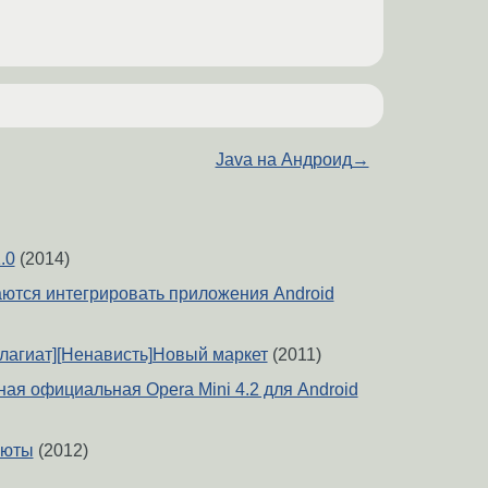
Java на Андроид
→
.0
(2014)
аются интегрировать приложения Android
лагиат][Ненависть]Новый маркет
(2011)
я официальная Opera Mini 4.2 для Android
люты
(2012)