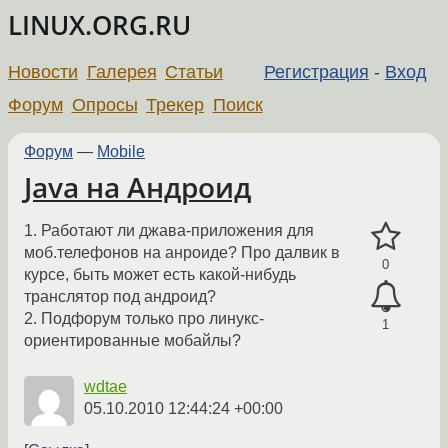
LINUX.ORG.RU
Новости
Галерея
Статьи
Регистрация
-
Вход
Форум
Опросы
Трекер
Поиск
Форум
—
Mobile
Java на Андроид
1. Работают ли джава-приложения для
моб.телефонов на анроиде? Про далвик в
0
курсе, быть может есть какой-нибудь
транслятор под андроид?
2. Подфорум только про линукс-
1
ориентированные мобайлы?
wdtae
05.10.2010 12:44:24 +00:00