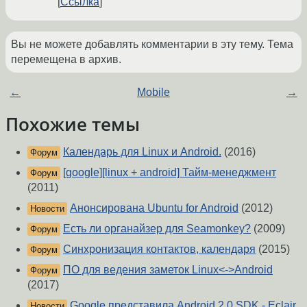
Ссылка
Вы не можете добавлять комментарии в эту тему. Тема
перемещена в архив.
←
Mobile
→
Похожие темы
Календарь для Linux и Android.
(2016)
Форум
[google][linux + android] Тайм-менеджмент
Форум
(2011)
Анонсирована Ubuntu for Android
(2012)
Новости
Есть ли органайзер для Seamonkey?
(2009)
Форум
Синхронизация контактов, календаря
(2015)
Форум
ПО для ведения заметок Linux<->Android
Форум
(2017)
Google представила Android 2.0 SDK - Eclair
Новости