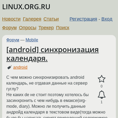
LINUX.ORG.RU
Новости
Галерея
Статьи
Регистрация
-
Вход
Форум
Опросы
Трекер
Поиск
Форум
—
Mobile
[android] синхронизация
календаря.
android
С чем можно синхронизировать android
календарь, не отдавая данные на сервер
0
гуглу?
Не каких de не стоит поэтому хотелось бы
засинхронить с чем нибудь в емаксе(org-
1
mode, diary). Можно ли получить данные
андройд календаря в текстовом виде(тогда можно
было бы написать скрипт приводящий содержимое