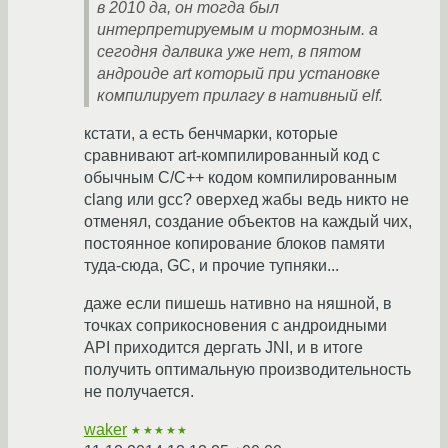
в 2010 да, он тогда был
интерпретируемым и тормозным. а
сегодня далвика уже нет, в пятом
андроиде art который при установке
компилирует прилагу в нативный elf.
кстати, а есть бенчмарки, которые
сравнивают art-компилированный код с
обычным C/C++ кодом компилированным
clang или gcc? оверхед жабы ведь никто не
отменял, создание объектов на каждый чих,
постоянное копирование блоков памяти
туда-сюда, GC, и прочие тупняки...
даже если пишешь нативно на няшной, в
точках соприкосновения с андроидными
API приходится дергать JNI, и в итоге
получить оптимальную производительность
не получается.
waker
★★★★★