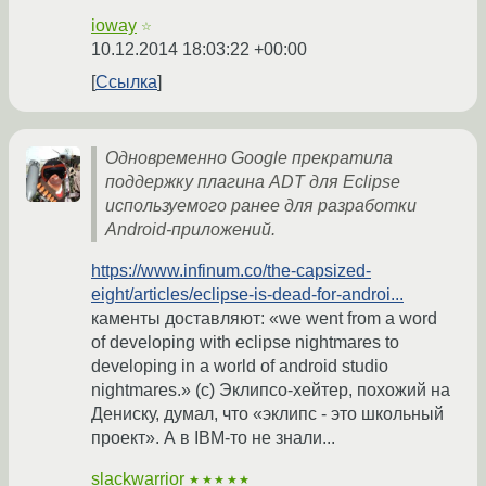
ioway
☆
10.12.2014 18:03:22 +00:00
Ссылка
Одновременно Google прекратила
поддержку плагина ADT для Eclipse
используемого ранее для разработки
Android-приложений.
https://www.infinum.co/the-capsized-
eight/articles/eclipse-is-dead-for-androi...
каменты доставляют: «we went from a word
of developing with eclipse nightmares to
developing in a world of android studio
nightmares.» (с) Эклипсо-хейтер, похожий на
Дениску, думал, что «эклипс - это школьный
проект». А в IBM-то не знали...
slackwarrior
★★★★★