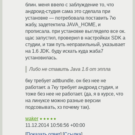
блин. меня ввело с заблуждение то, что
андроид-студия сама это сделала при
установке — потребовала поставить 7ю
жабу, задетектила JAVA_HOME, и
прописала. при установке выглядело все ок.
щас запустил, проверил в настройках SDK а
студии, и там путь неправильный, указывает
на 1.6 JDK. буду искать куда жаба7
установилась.
Либо не ставить Java 1.6 от эппла
6ку требует adtbundle. он без нее не
работает. а 7ку требует андроид студия, и
тоже без нее не работает. (да, я в курсе, что
на линуксе можно разные версии
подсовывать, хз почему так).
waker
★★★★★
11.12.2014 10:56:56 +00:00
Показать ответ
Ссылка