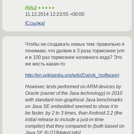
AVL2
★★★★★
11.12.2014 12:23:55 +00:00
Ссылка
Чтобы не создавать новых тем: правильно я
понимаю, что далвик в 3 раза тормознее jvm
и в 100 раз тормознее нативного кода? Это
же жесть какая-то
http://en.wikipedia.org/wiki/Dalvik_(software)
However, tests performed on ARM devices by
Oracle (owner of the Java technology) in 2010
with standard non-graphical Java benchmarks
on Java SE embedded seemed to show it to
be faster, by 2 to 3 times, than Android 2.2 (the
initial release to include a just-in-time
compiler) that they compared to (both based on
Java SE 6).[11][dated info]