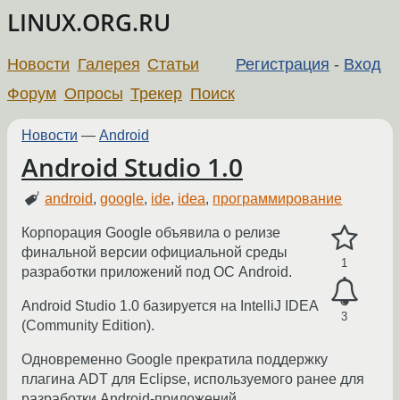
LINUX.ORG.RU
Новости
Галерея
Статьи
Регистрация
-
Вход
Форум
Опросы
Трекер
Поиск
Новости
—
Android
Android Studio 1.0
android
,
google
,
ide
,
idea
,
программирование
Корпорация Google объявила о релизе
финальной версии официальной среды
1
разработки приложений под ОС Android.
Android Studio 1.0 базируется на IntelliJ IDEA
3
(Community Edition).
Одновременно Google прекратила поддержку
плагина ADT для Eclipse, используемого ранее для
разработки Android-приложений.