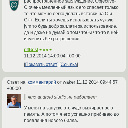
распространенное заблуждение, Objective-
C очень медленный язык его спасает только
то что можно легко делать вставки на C и
C++. Если ты хочешь использовать чужую
jvm то будь добр заплати за использование,
да и даже не думай о том чтобы что-то в ней
изменить без разрешения.
pftBest
★★★★
11.12.2014 14:00:04 +00:00
Показать ответ
Ссылка
Ответ на:
комментарий
от waker
11.12.2014 09:44:57
+00:00
что android studio не работает
У меня на запуске это чудо выжирает всю
память. А потом я его успешно прибиваю до
появления нового билда.