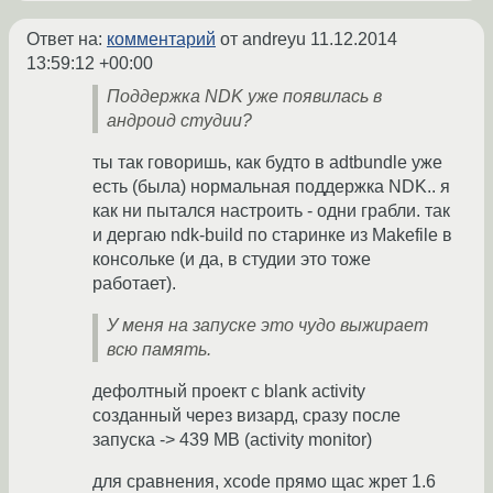
Ответ на:
комментарий
от andreyu
11.12.2014
13:59:12 +00:00
Поддержка NDK уже появилась в
андроид студии?
ты так говоришь, как будто в adtbundle уже
есть (была) нормальная поддержка NDK.. я
как ни пытался настроить - одни грабли. так
и дергаю ndk-build по старинке из Makefile в
консольке (и да, в студии это тоже
работает).
У меня на запуске это чудо выжирает
всю память.
дефолтный проект с blank activity
созданный через визард, сразу после
запуска -> 439 MB (activity monitor)
для сравнения, xcode прямо щас жрет 1.6