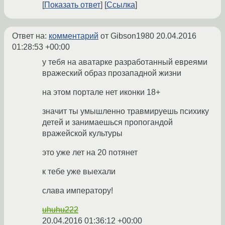
Показать ответ
Ссылка
Ответ на:
комментарий
от Gibson1980
20.04.2016
01:28:53 +00:00
у тебя на аватарке разработанный евреями
вражеский образ прозападной жизни
на этом портале нет иконки 18+
значит ты умышленно травмируешь психику
детей и занимаешься пропогандой
вражейской культуры
это уже лет на 20 потянет
к тебе уже выехали
слава императору!
uhuhu222
20.04.2016 01:36:12 +00:00