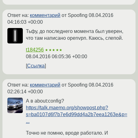
Ответ на:
комментарий
от Spoofing
08.04.2016
04:16:03 +00:00
Тьфу, до последнего момента был уверен,
что там написано openvpn. Каюсь, слепой.
t184256
★★★★★
08.04.2016 06:05:36 +00:00
Ссылка
Ответ на:
комментарий
от Spoofing
08.04.2016
02:26:14 +00:00
А в about:config?
https://talk.maemo.org/showpost.php?
s=ba0107d6f7b7e6d99dd4a2b7eea1263e&p=
...
Точно не помню, вроде работало. И