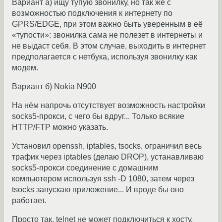
Вариант а) ищу тупую звонилку, но так же с
возможностью подключения к интернету по
GPRS/EDGE, при этом важно быть уверенным в её
«тупости»: звонилка сама не полезет в интернеты и
не выдаст себя. В этом случае, выходить в интернет
предполагается с нетбука, используя звонилку как
модем.
Вариант б) Nokia N900
На нём напрочь отсутствует возможность настройки
socks5-прокси, с чего бы вдруг... Только всякие
HTTP/FTP можно указать.
Установил openssh, iptables, tsocks, ограничил весь
трафик через iptables (делаю DROP), устанавливаю
socks5-прокси соединение с домашним
компьютером используя ssh -D 1080, затем через
tsocks запускаю приложение... И вроде бы оно
работает.
Просто так, telnet не может подключиться к хосту,