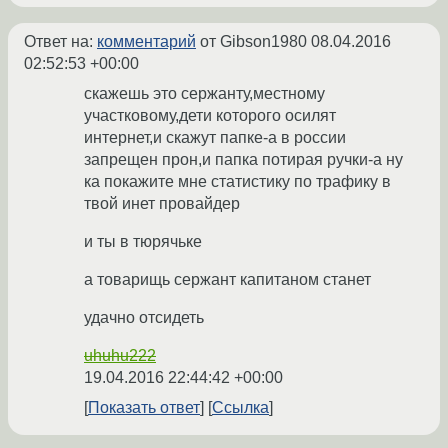
Ответ на:
комментарий
от Gibson1980
08.04.2016
02:52:53 +00:00
скажешь это сержанту,местному
участковому,дети которого осилят
интернет,и скажут папке-а в россии
запрещен прон,и папка потирая ручки-а ну
ка покажите мне статистику по трафику в
твой инет провайдер
и ты в тюрячьке
а товарищь сержант капитаном станет
удачно отсидеть
uhuhu222
19.04.2016 22:44:42 +00:00
Показать ответ
Ссылка