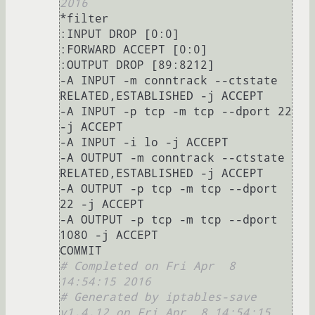
2016
*filter

:INPUT DROP [0:0]

:FORWARD ACCEPT [0:0]

:OUTPUT DROP [89:8212]

-A INPUT -m conntrack --ctstate 
RELATED,ESTABLISHED -j ACCEPT

-A INPUT -p tcp -m tcp --dport 22 
-j ACCEPT

-A INPUT -i lo -j ACCEPT

-A OUTPUT -m conntrack --ctstate 
RELATED,ESTABLISHED -j ACCEPT

-A OUTPUT -p tcp -m tcp --dport 
22 -j ACCEPT

-A OUTPUT -p tcp -m tcp --dport 
1080 -j ACCEPT

# Completed on Fri Apr  8 
14:54:15 2016
# Generated by iptables-save 
v1.4.12 on Fri Apr  8 14:54:15 