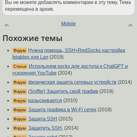
Вы не можете добавлять комментарии в эту тему. Тема
перемещена в архив.
←
Mobile
→
Похожие темы
Нужна помощь, SSH+RedSocks настройка
Форум
Iptables для Lan
(2019)
Используем socks для доступа к ChatGPT и
Статьи
ускорения YouTube
(2024)
физическая защита сетевых устройств
(2014)
Форум
(Sniffer) Защитить свой трафик
(2019)
Форум
разыскивается
(2010)
Форум
Защита трафика в Wi-Fi сетях
(2018)
Форум
Защита SSH
(2015)
Форум
Защитить SSH.
(2014)
Форум