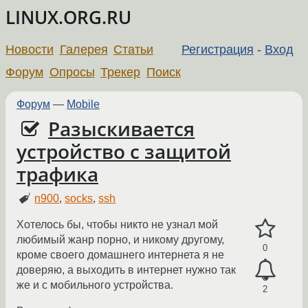
LINUX.ORG.RU
Новости
Галерея
Статьи
Регистрация
-
Вход
Форум
Опросы
Трекер
Поиск
Форум
—
Mobile
Разыскивается
устройство с защитой
трафика
n900
,
socks
,
ssh
Хотелось бы, чтобы никто не узнал мой
любимый жанр порно, и никому другому,
0
кроме своего домашнего интернета я не
доверяю, а выходить в интернет нужно так
же и с мобильного устройства.
2