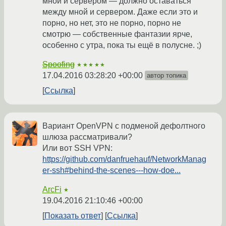
мной и сервером — должно оставаться
между мной и сервером. Даже если это и
порно, но нет, это не порно, порно не
смотрю — собственные фантазии ярче,
особенно с утра, пока ты ещё в полусне. ;)
Spoofing
★★★★★
17.04.2016 03:28:20 +00:00
автор топика
Ссылка
Вариант OpenVPN с подменой дефолтного
шлюза рассматривали?
Или вот SSH VPN:
https://github.com/danfruehauf/NetworkManag
er-ssh#behind-the-scenes---how-doe...
ArcFi
★
19.04.2016 21:10:46 +00:00
Показать ответ
Ссылка