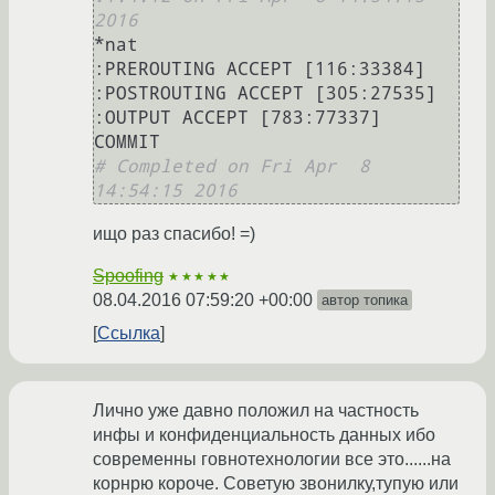
2016
*nat

:PREROUTING ACCEPT [116:33384]

:POSTROUTING ACCEPT [305:27535]

:OUTPUT ACCEPT [783:77337]

# Completed on Fri Apr  8 
14:54:15 2016
ищо раз спасибо! =)
Spoofing
★★★★★
08.04.2016 07:59:20 +00:00
автор топика
Ссылка
Лично уже давно положил на частность
инфы и конфиденциальность данных ибо
современны говнотехнологии все это......на
корнрю короче. Советую звонилку,тупую или