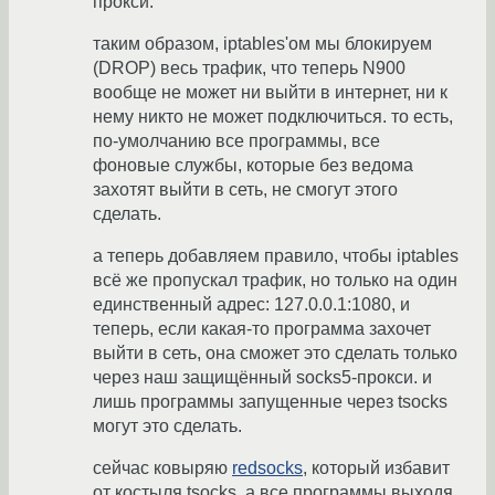
прокси.
таким образом, iptables'ом мы блокируем
(DROP) весь трафик, что теперь N900
вообще не может ни выйти в интернет, ни к
нему никто не может подключиться. то есть,
по-умолчанию все программы, все
фоновые службы, которые без ведома
захотят выйти в сеть, не смогут этого
сделать.
а теперь добавляем правило, чтобы iptables
всё же пропускал трафик, но только на один
единственный адрес: 127.0.0.1:1080, и
теперь, если какая-то программа захочет
выйти в сеть, она сможет это сделать только
через наш защищённый socks5-прокси. и
лишь программы запущенные через tsocks
могут это сделать.
сейчас ковыряю
redsocks
, который избавит
от костыля tsocks, а все программы выходя