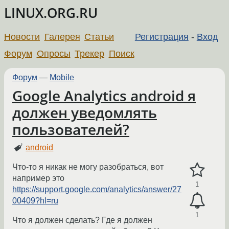
LINUX.ORG.RU
Новости
Галерея
Статьи
Регистрация
-
Вход
Форум
Опросы
Трекер
Поиск
Форум
—
Mobile
Google Analytics android я
должен уведомлять
пользователей?
android
Что-то я никак не могу разобраться, вот
например это
1
https://support.google.com/analytics/answer/27
00409?hl=ru
1
Что я должен сделать? Где я должен