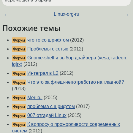
←
Linux-org-ru
→
Похожие темы
что то со шрифтом
(2012)
Форум
Проблемы с сетью
(2012)
Форум
Gnome-shell и выбор драйвера (vesa, radeon,
Форум
fglrx)
(2012)
Интеграл в L2
(2012)
Форум
Что это за флеш-непотребство на главной?
Форум
(2013)
Меню..
(2015)
Форум
проблема с шрифтом
(2017)
Форум
007 отгадай Linux
(2015)
Форум
К вопросу о прожорливости современных
Форум
систем
(2012)