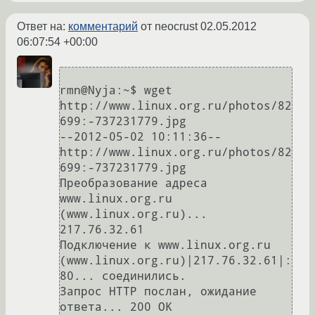
Ответ на:
комментарий
от neocrust
02.05.2012
06:07:54 +00:00
rmn@Nyja:~$ wget 
http://www.linux.org.ru/photos/82
699:-737231779.jpg

--2012-05-02 10:11:36--  
http://www.linux.org.ru/photos/82
699:-737231779.jpg

Преобразование адреса 
www.linux.org.ru 
(www.linux.org.ru)... 
217.76.32.61

Подключение к www.linux.org.ru 
(www.linux.org.ru)|217.76.32.61|:
80... соединились.

Запрос HTTP послан, ожидание 
ответа... 200 OK
