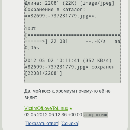
Длина: 22081 (22K) [image/jpeg]

Сохранение в каталог: 
««82699:-737231779.jpg»».

100%
[================================
======>] 22 081      --.-K/s   за 
0,06s   

2012-05-02 10:11:41 (352 KB/s) - 
«82699:-737231779.jpg» сохранен 
[22081/22081]

Да, мой косяк, хромиум почему-то её не
видит.
VictimOfLoveToLinux
★
02.05.2012 06:12:36 +00:00
автор топика
Показать ответ
Ссылка