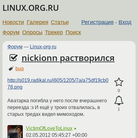
LINUX.ORG.RU
Новости
Галерея
Статьи
Регистрация
-
Вход
Форум
Опросы
Трекер
Поиск
Форум
—
Linux-org-ru
nickionn растворился
bug
http://s019.radikal.ru/i605/1205/7a/a75df19cb0
78.png
0
Аватарка погибла у него после вчерашнего
переезда :з И ещё у троих отвалилась, в
1
старых тредах видел мимоходом.
VictimOfLoveToLinux
★
02.05.2012 05:45:27 +00:00