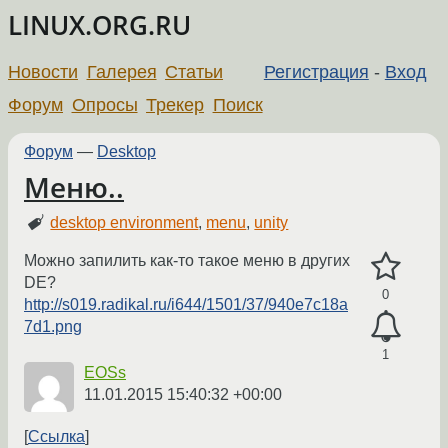
LINUX.ORG.RU
Новости
Галерея
Статьи
Регистрация
-
Вход
Форум
Опросы
Трекер
Поиск
Форум
—
Desktop
Меню..
desktop environment
,
menu
,
unity
Можно запилить как-то такое меню в других
DE?
0
http://s019.radikal.ru/i644/1501/37/940e7c18a
7d1.png
1
EOSs
11.01.2015 15:40:32 +00:00
Ссылка