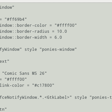
indow"

fyWindow" style "ponies-window"

xt"

fceNotifyWindow.*.<GtkLabel>" style "ponies-t
n"
