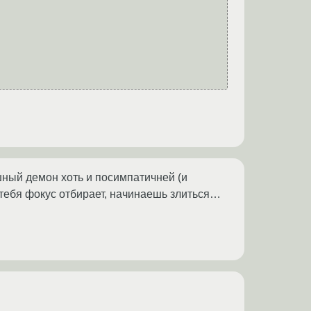
'шный демон хоть и посимпатичней (и
у тебя фокус отбирает, начинаешь злиться…