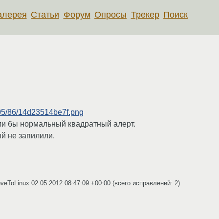
алерея
Статьи
Форум
Опросы
Трекер
Поиск
1205/86/14d23514be7f.png
и бы нормальный квадратный алерт.
й не запилили.
oveToLinux
02.05.2012 08:47:09 +00:00
(всего исправлений: 2)