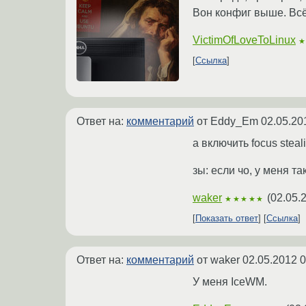
Вон конфиг выше. Всё
VictimOfLoveToLinux
Ссылка
Ответ на:
комментарий
от Eddy_Em
02.05.20
а включить focus steal
зы: если чо, у меня т
waker
(
02.05.
★★★★★
Показать ответ
Ссылка
Ответ на:
комментарий
от waker
02.05.2012 0
У меня IceWM.