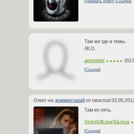
Показать ответ
Ссылка
Там же где и темы.
//К.О.
amorpher
(
02.
★★★★★
Ссылка
Ответ на:
комментарий
от neocrust
02.05.201
Там их пять.
VictimOfLoveToLinux
Ссылка