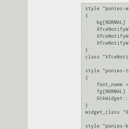
style "ponies-w
{

    bg[NORMAL] = "#ff69b4"

    XfceNotifyWindow::border-color = "#ffff00"

    XfceNotifyWindow::border-radius = 10.0

    XfceNotifyWindow::border-width = 6.0

}

class "XfceNoti
style "ponies-te
{

    font_name = "Comic Sans MS 26"

    fg[NORMAL] = "#ffff00"

    GtkWidget::link-color = "#c17800"

}

widget_class "X
style "ponies-bt