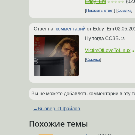
Eddy_Em
(
02.
☆☆☆☆☆
Показать ответ
Ссылка
Ответ на:
комментарий
от Eddy_Em
02.05.20
Ну тогда ССЗБ. :з
VictimOfLoveToLinux
Ссылка
Вы не можете добавлять комментарии в эту т
←
Вьювер icl-файлов
Похожие темы