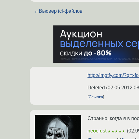
←
Вьювер icl-файлов
http://lmgtfy.com/?q=xfc
Deleted
(
02.05.2012 08
Ссылка
Странно, когда я в п
neocrust
(
02.0
★★★★★