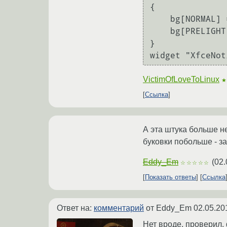
{

    bg[NORMAL] = "#9400d3"

    bg[PRELIGHT] = "#5e0086"

}

VictimOfLoveToLinux
Ссылка
А эта штука больше не
буковки побольше - за
Eddy_Em
(
02.
☆☆☆☆☆
Показать ответы
Ссылка
Ответ на:
комментарий
от Eddy_Em
02.05.20
Нет вроде, проверил, 