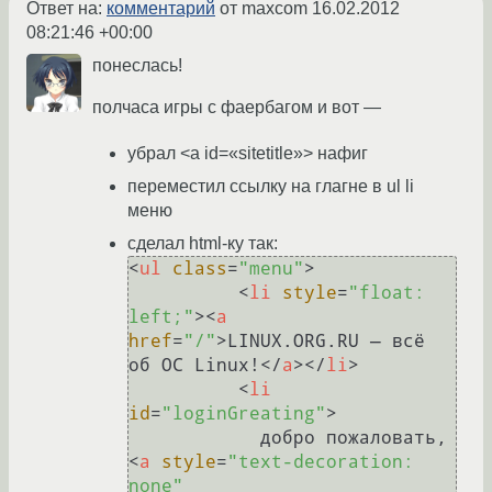
Ответ на:
комментарий
от maxcom
16.02.2012
08:21:46 +00:00
понеслась!
полчаса игры с фаербагом и вот —
убрал <a id=«sitetitle»> нафиг
переместил ссылку на глагне в ul li
меню
сделал html-ку так:
<
ul
class
=
"menu"
>
<
li
style
=
"float: 
left;"
>
<
a
href
=
"/"
>
LINUX.ORG.RU — всё 
об ОС Linux!
</
a
>
</
li
>
<
li
id
=
"loginGreating"
>
            добро пожаловать, 
<
a
style
=
"text-decoration: 
none"