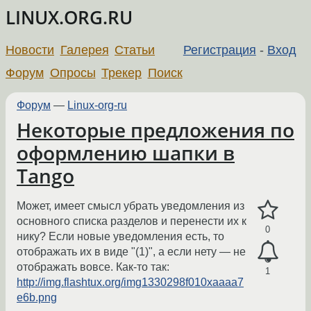
LINUX.ORG.RU
Новости
Галерея
Статьи
Регистрация
-
Вход
Форум
Опросы
Трекер
Поиск
Форум
—
Linux-org-ru
Некоторые предложения по
оформлению шапки в
Tango
Может, имеет смысл убрать уведомления из
основного списка разделов и перенести их к
0
нику? Если новые уведомления есть, то
отображать их в виде "(1)", а если нету — не
отображать вовсе. Как-то так:
1
http://img.flashtux.org/img1330298f010xaaaa7
e6b.png