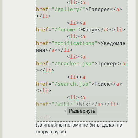
<
li
>
<
a
href
=
"/gallery/"
>
Галерея
</
a
>
</
li
>
<
li
>
<
a
href
=
"/forum/"
>
Форум
</
a
>
</
li
>
<
li
>
<
a
href
=
"notifications"
>
Уведомле
ния
</
a
>
</
li
>
<
li
>
<
a
href
=
"/tracker.jsp"
>
Трекер
</
a
>
</
li
>
<
li
>
<
a
href
=
"/search.jsp"
>
Поиск
</
a
>
</
li
>
<
li
>
<
a
href
=
"/wiki/"
>
Wiki
</
a
>
</
li
>
</
div
>
Развернуть
</
ul
>
(за инлайны ногами не бить, делал на
скорую руку!)