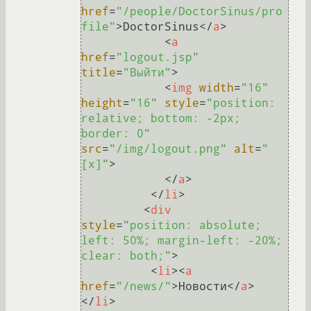
href
=
"/people/DoctorSinus/pro
file"
>
DoctorSinus
</
a
>
<
a
href
=
"logout.jsp"
title
=
"Выйти"
>
<
img
width
=
"16"
height
=
"16"
style
=
"position: 
relative; bottom: -2px; 
border: 0"
src
=
"/img/logout.png"
alt
=
"
[x]"
>
</
a
>
</
li
>
<
div
style
=
"position: absolute; 
left: 50%; margin-left: -20%; 
clear: both;"
>
<
li
>
<
a
href
=
"/news/"
>
Новости
</
a
>
</
li
>