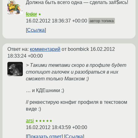
Должна быть всего одна — сделать за#$ись!
fedor
★
16.02.2012 18:36:37 +00:00
автор топика
Ссылка
Ответ на:
комментарий
от boombick
16.02.2012
18:33:24 +00:00
> Такими темпами скоро в профиле будет
стопицот галочек и разобраться в них
сможет только Макском :)
… и КДЕшники ;)
// реквестирую конфиг профиля в текстовом
виде :)
arsi
★★★★★
16.02.2012 18:43:59 +00:00
Показать ответ
Ссылка