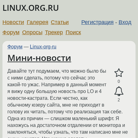
LINUX.ORG.RU
Новости
Галерея
Статьи
Регистрация
-
Вход
Форум
Опросы
Трекер
Поиск
Форум
—
Linux-org-ru
Мини-новости
Давайте тут подумаем, что можно было бы
с ними сделать, потому что сейчас это
0
какой-то ужас. Например в данный момент
я вижу одну большую новость про LO и 4
новости-кастрата. Если честно, как
2
обычному юзеру сайта, мне не приходит в
голову их читать, потому что реализация так себе.
Одна из причин — слишком маленький шрифт. Я
нахожусь на достаточном отдалении от монитора и
наклоняться, чтобы узнать, что там написано мне не