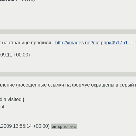
г на странице профиля -
http://xmages.net/out.php/i451751_1.
:09:11 +00:00
)
ление (посещенные ссылки на формуе окрашены в серый цв
d a:visited {
nt;
.2009 13:55:14 +00:00
)
автор топика