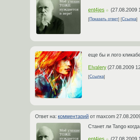
ent4jes
(
27.08.2009 
☆
Показать ответ
Ссылка
еще бы и лого кликаб
Elvalery
(
27.08.2009 1
Ссылка
Ответ на:
комментарий
от maxcom
27.08.200
Станет ли Tango когд
ent4jes
(
27.08.2009 
☆