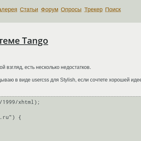
алерея
Статьи
Форум
Опросы
Трекер
Поиск
 теме Tango
й взгляд, есть несколько недостатков.
ваю в виде usercss для Stylish, если сочтете хорошей иде
/1999/xhtml);

ru") {
