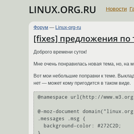
LINUX.ORG.RU
Новости
Г
Форум
—
Linux-org-ru
[fixes] предложения по
Доброго времени суток!
Мне очень понравилась новая тема, но, на мо
Вот мои небольшие поправки к теме. Выклады
нет — может кому пригодится в таком виде.
@namespace url(http://www.w3.org
@-moz-document domain("linux.org.
.messages .msg {

  background-color: #272C2D;

}
