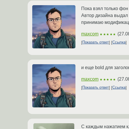
Пока взял только фон
Автор дизайна выдал м
принимаю модификаци
maxcom
(
27.0
★★★★★
Показать ответ
Ссылка
и еще bold для загол
maxcom
(
27.0
★★★★★
Показать ответ
Ссылка
С каждым нажатием кла