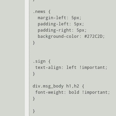
.news {

  margin-left: 5px;

  padding-left: 5px;

  padding-right: 5px;

  background-color: #272C2D;

}

.sign {

 text-align: left !important;

}

div.msg_body h1,h2 {

 font-weight: bold !important;

}

}