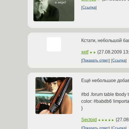
Ссылка
Кстати, небольшой ба
xetf
(
27.08.2009 13
★★
Показать ответ
Ссылка
Ещё небольшое добав
#bd .forum table tbody t
color: #babdb6 !importa
}
Sectoid
(
27.08
★★★★★
Показать ответ
Ссылка