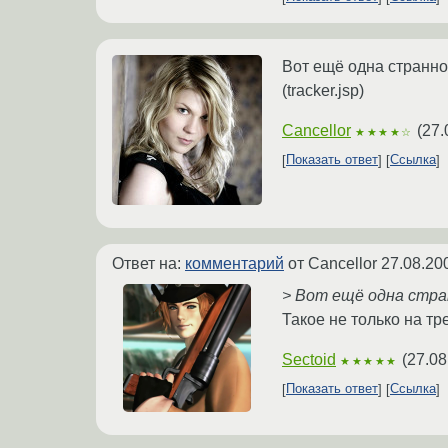
Вот ещё одна странно
(tracker.jsp)
Cancellor
(
27.
★★★★☆
Показать ответ
Ссылка
Ответ на:
комментарий
от Cancellor
27.08.20
> Вот ещё одна стр
Такое не только на тр
Sectoid
(
27.08
★★★★★
Показать ответ
Ссылка