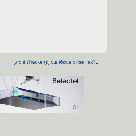
[urchinTracker();] ошибка в скриптах?..
→