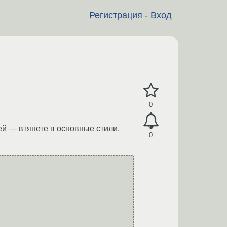
Регистрация
-
Вход
0
ей — втянете в основные стили,
0