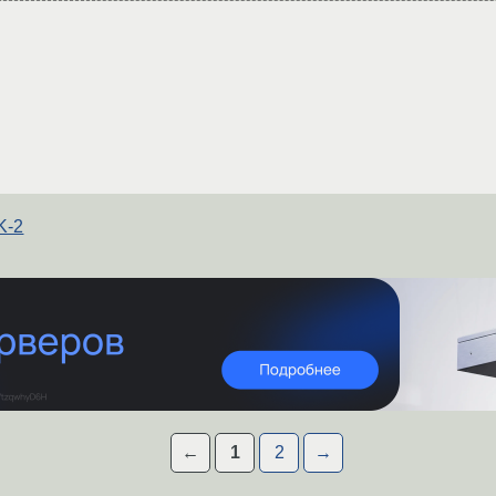
K-2
←
1
2
→