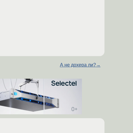
А не дохера ли?
→