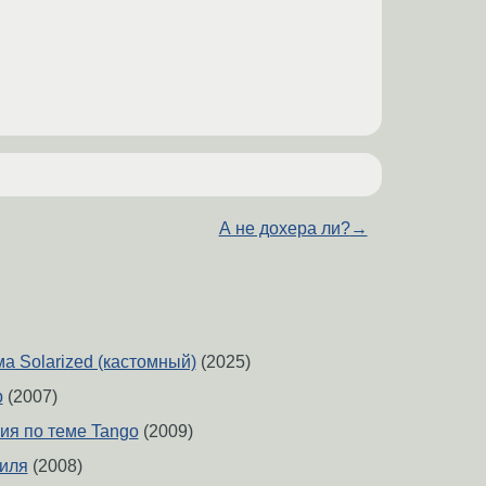
А не дохера ли?
→
а Solarized (кастомный)
(2025)
р
(2007)
ния по теме Tango
(2009)
тиля
(2008)