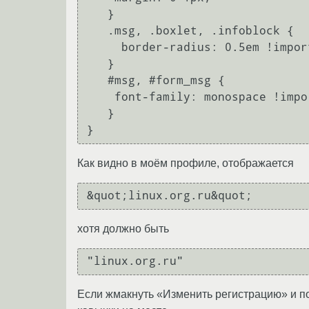
   }

   .msg, .boxlet, .infoblock {

     border-radius: 0.5em !important;

   }

   #msg, #form_msg {

    font-family: monospace !important;

   }

Как видно в моём профиле, отображается
хотя должно быть
Если жмакнуть «Изменить регистрацию» и по