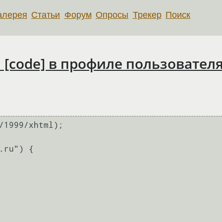
алерея
Статьи
Форум
Опросы
Трекер
Поиск
 [code] в профиле пользовател
/1999/xhtml);

ru") {
