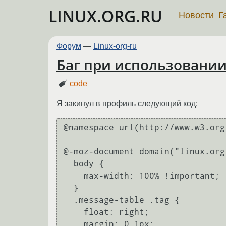
LINUX.ORG.RU
Новости
Г
Форум
—
Linux-org-ru
Баг при использовании
code
Я закинул в профиль следующий код:
@namespace url(http://www.w3.org
@-moz-document domain("linux.org.
  body {

    max-width: 100% !important;

  }

  .message-table .tag {

    float: right;

    margin: 0 1px;
