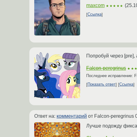
maxcom
(
25.1
★★★★★
Ссылка
Попробуй через [pre], 
Falcon-peregrinus
★★
Последнее исправление: Fa
Показать ответ
Ссылка
Ответ на:
комментарий
от Falcon-peregrinus
Лучше подожду фикса