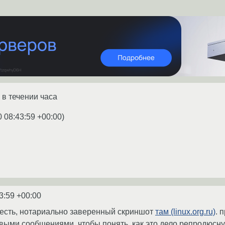
 в течении часа
0 08:43:59 +00:00
)
3:59 +00:00
 есть, нотариально заверенный скриншот
там (linux.org.ru)
. 
выми сообщениями, чтобы понять, как это дело репродюсну