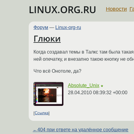
LINUX.ORG.RU
Новости
Г
Форум
—
Linux-org-ru
Глюки
Когда создавал темы в Талкс там была такая
ней опечатку, и внезапно такою кнопку не об
Что всё Онотоле, да?
Absolute_Unix
★
28.04.2010 08:39:32 +00:00
Ссылка
←
404 при ответе на удалённое сообщение