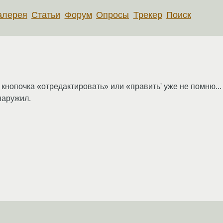
алерея
Статьи
Форум
Опросы
Трекер
Поиск
 кнопочка «отредактировать» или «править' уже не помню...
наружил.