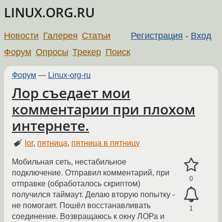
LINUX.ORG.RU
Новости
Галерея
Статьи
Регистрация
-
Вход
Форум
Опросы
Трекер
Поиск
Форум
—
Linux-org-ru
Лор съедает мои
комментарии при плохом
интернете.
lor
,
пятница
,
пятница в пятницу
Мобильная сеть, нестабильное
подключение. Отправил комментарий, при
0
отправке (обработалось скриптом)
получился таймаут. Делаю вторую попытку -
не помогает. Пошёл восстанавливать
1
соединение. Возвращаюсь к окну ЛОРа и