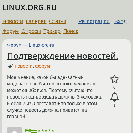
LINUX.ORG.RU
Новости
Галерея
Статьи
Регистрация
-
Вход
Форум
Опросы
Трекер
Поиск
Форум
—
Linux-org-ru
Подтверждение новостей.
новости
,
форум
Мое мнение, какой бы адекватный
модератор не был но он тоже человек и
0
может ошибаться. Поэтому считаю что
новость подтверждать должны 3 человека,
и если 2 из 3 поставят + то только в этом
1
случае новость должна появится на
главной.
mx__
★★★★★