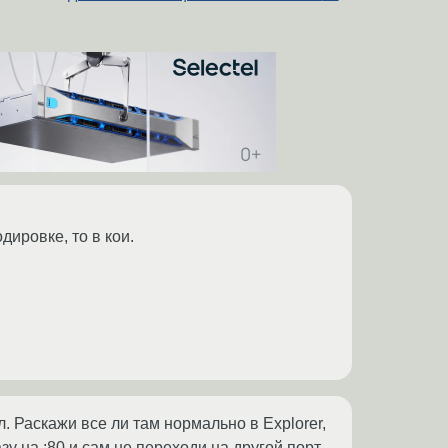
дировке, то в кои.
л. Раскажи все ли там нормально в Explorer,
у на :80 и сам не переходи на другой порт,