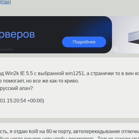
йтах)
д Win2k IE 5.5 с выбранной win1251, а странички то в вин ко
помогает, но все же как-то криво.
 русский апач?
001 15:20:54 +00:00
)
есть, я отдаю koi8 на 80-м порту, автоперекидывание отлючи
бще нигде виндов нету чтобы посмотреть. Только заходи сраз