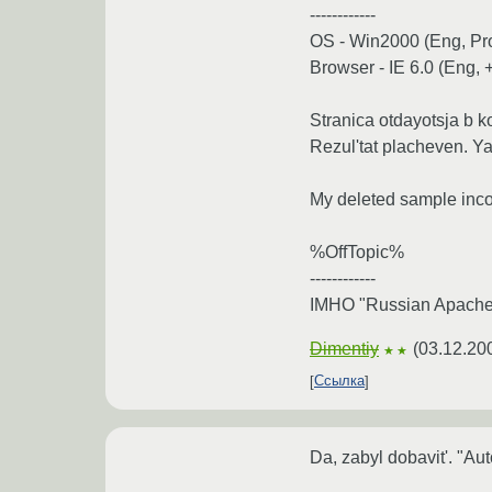
------------
OS - Win2000 (Eng, Pro
Browser - IE 6.0 (Eng, 
Stranica otdayotsja b k
Rezul'tat placheven. Ya 
My deleted sample incor
%OffTopic%
------------
IMHO "Russian Apache" 
Dimentiy
(
03.12.20
★★
Ссылка
Da, zabyl dobavit'. "Au