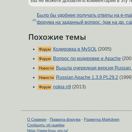
Вы не можете добавлять комментарии в эту т
Было бы удобнее получать ответы на e-mai
←
форума на заданный вопрос. (как на др. са
Похожие темы
Кодировка в MySQL
(2005)
Форум
Вопрос по кодировке и Apache
(200
Форум
Вышла очередная версия Russan
Новости
Russian Apache 1.3.9 PL29.2
(1999
Новости
nokia n9
(2013)
Форум
О Сервере
-
Правила форума
-
Разметка Markdown
Сообщить об ошибке
https://www.linux.org.ru/