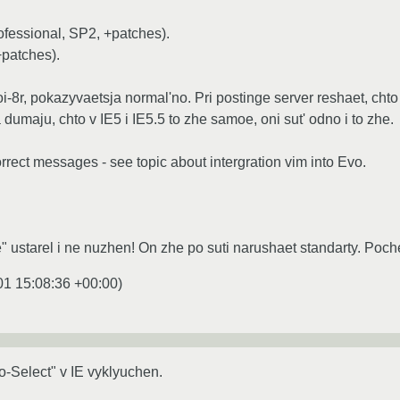
fessional, SP2, +patches).
+patches).
oi-8r, pokazyvaetsja normal'no. Pri postinge server reshaet, cht
dumaju, chto v IE5 i IE5.5 to zhe samoe, oni sut' odno i to zhe.
rect messages - see topic about intergration vim into Evo.
ustarel i ne nuzhen! On zhe po suti narushaet standarty. Po
01 15:08:36 +00:00
)
to-Select" v IE vyklyuchen.