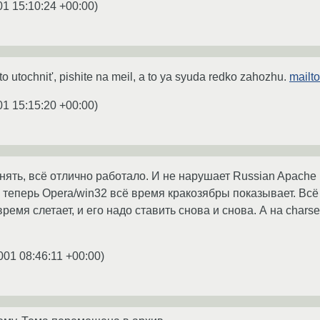
01 15:10:24 +00:00
)
to utochnit', pishite na meil, a to ya syuda redko zahozhu.
mailt
01 15:15:20 +00:00
)
нять, всё отлично работало. И не нарушает Russian Apache 
я теперь Opera/win32 всё время кракозябры показывает. Вс
время слетает, и его надо ставить снова и снова. А на char
001 08:46:11 +00:00
)