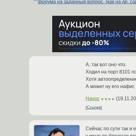
форума на заданный вопрос. (как на др. са
А, так вот оно что.
Ходил на порт 8101 по
Хотя автоопределение 
А может ну его нафиг,
Havoc
(
19.11.2
★★★★
Ссылка
Сейчас по сути так и 
у меня по близости во