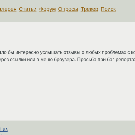
алерея
Статьи
Форум
Опросы
Трекер
Поиск
было бы интересно услышать отзывы о любых проблемах с к
рез ссылки или в меню броузера. Просьба при баг-репорта
l из