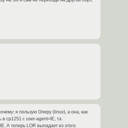
чему: я пользую Оперу (linux), а она, как
 cp1251 с user-agent=IE, т.к.
IE. А теперь LOR выпадает из этого