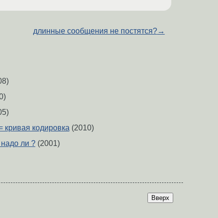
длинные сообщения не постятся?
→
08)
0)
05)
 = кривая кодировка
(2010)
 надо ли ?
(2001)
Вверх