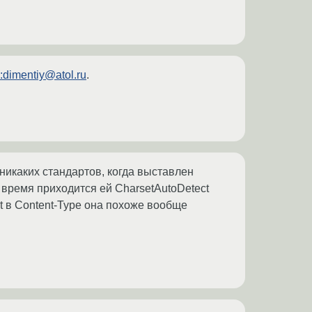
o:dimentiy@atol.ru
.
никаких стандартов, когда выставлен
ё время приходится ей CharsetAutoDetect
set в Content-Type она похоже вообще