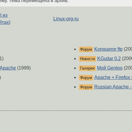
ему. Тема перемещена в архив.
l из
Linux-org-ru
йтах)
Konqueror ftp
(20
Форум
1)
KGuitar 0.2
(200
Новости
 Apache
(1999)
Мой Gentoo
(20
Галерея
)
Apache + Firefox
Форум
Russian Apache -
Форум