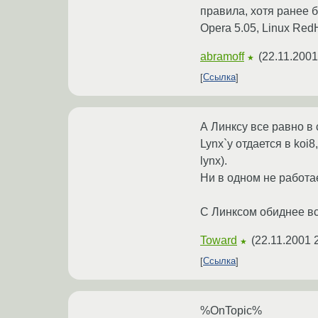
правила, хотя ранее б
Opera 5.05, Linux Re
abramoff
(
22.11.2001
★
Ссылка
А Линксу все равно в 
Lynx`у отдается в koi
lynx).
Ни в одном не работа
С Линксом обиднее вс
Toward
(
22.11.2001 
★
Ссылка
%OnTopic%