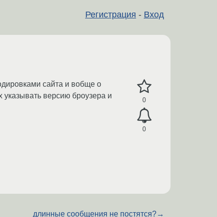
Регистрация
-
Вход
одировками сайта и вобще о
х указывать версию броузера и
0
0
длинные сообщения не постятся?
→