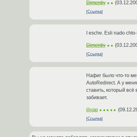
Dimentiy
(
03.12.20
★★
Ссылка
I esche. Esli nado chto-
Dimentiy
(
03.12.20
★★
Ссылка
Нафиг было что-то ме
AutoRedirect. А у мен
ставить, который всё 
забивает.
iliyap
(
09.12.2
★★★★★
Ссылка