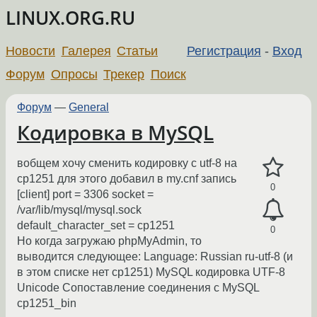
LINUX.ORG.RU
Новости
Галерея
Статьи
Регистрация
-
Вход
Форум
Опросы
Трекер
Поиск
Форум
—
General
Кодировка в MySQL
вобщем хочу сменить кодировку с utf-8 на
cp1251 для этого добавил в my.cnf запись
0
[client] port = 3306 socket =
/var/lib/mysql/mysql.sock
default_character_set = cp1251
0
Но когда загружаю phpMyAdmin, то
выводится следующее: Language: Russian ru-utf-8 (и
в этом списке нет cp1251) MySQL кодировка UTF-8
Unicode Сопоставление соединения с MySQL
cp1251_bin