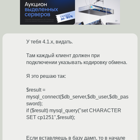
У тебя 4.1.х, видать.
Там каждый клиент должен при
подключении указывать кодировку обмена.
Я это решаю так:
$result =
mysql_connect($db_server,$db_user,$db_pas
sword);
if ($result) mysql_query("set CHARACTER
SET cp1251",$result);
Если вставляешь в базу дамп, то в начале