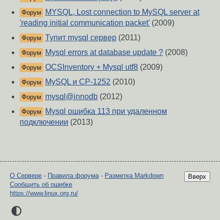
MYSQL, Lost connection to MySQL server at
Форум
'reading initial communication packet'
(2009)
Тупит mysql сервер
(2011)
Форум
Mysql errors at database update ?
(2008)
Форум
OCSInventory + Mysql utf8
(2009)
Форум
MySQL и CP-1252
(2010)
Форум
mysql@innodb
(2012)
Форум
Mysql ошибка 113 при удаленном
Форум
подключении
(2013)
О Сервере
-
Правила форума
-
Разметка Markdown
Вверх
Сообщить об ошибке
https://www.linux.org.ru/