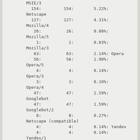
MSIE/3

  154:         154:        5.22%: 
Netscape

  127:         127:        4.31%:   
Mozilla/4

   26:          26:        0.88%:   
Mozilla/5

    1:           1:        0.03%:   
Mozilla/3

   63:          63:        2.14%: Opera

   56:          56:        1.90%:   
Opera/5

    4:           4:        0.14%:   
Opera/3

    3:           3:        0.10%:   
Opera/4

   47:          47:        1.59%: 
Googlebot

   47:          47:        1.59%:   
Googlebot/2

    8:           8:        0.27%: 
Netscape (compatible)

    4:           4:        0.14%: Yandex

    4:           4:        0.14%:   
Yandex/1
