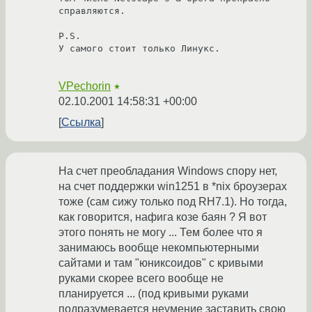
справляются. 

P.S.

У самого стоит только Линукс.

VPechorin
★
02.10.2001 14:58:31 +00:00
Ссылка
На счет преобладания Windows спору нет,
на счет поддержки win1251 в *nix броузерах
тоже (сам сижу только под RH7.1). Но тогда,
как говорится, нафига козе баян ? Я вот
этого понять не могу ... Тем более что я
занимаюсь вообще некомпьютерными
сайтами и там "юниксоидов" с кривыми
руками скорее всего вообще не
планируется ... (под кривыми руками
подразумевается неумение заставить свою