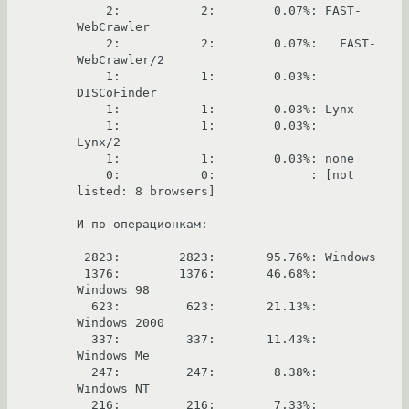
    2:           2:        0.07%: FAST-
WebCrawler

    2:           2:        0.07%:   FAST-
WebCrawler/2

    1:           1:        0.03%: 
DISCoFinder

    1:           1:        0.03%: Lynx

    1:           1:        0.03%:   
Lynx/2

    1:           1:        0.03%: none

    0:           0:             : [not 
listed: 8 browsers]

И по операционкам:

 2823:        2823:       95.76%: Windows

 1376:        1376:       46.68%:   
Windows 98

  623:         623:       21.13%:   
Windows 2000

  337:         337:       11.43%:   
Windows Me

  247:         247:        8.38%:   
Windows NT

  216:         216:        7.33%:   