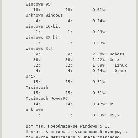
Windows 95

   18:          18:        0.61%:   
Unknown Windows

    4:           4:        0.14%:   
Windows 16-bit

    1:           1:        0.03%:   
Windows 32-bit

    1:           1:        0.03%:   
Windows 3.1

   59:          59:        2.00%: Robots

   36:          36:        1.22%: Unix

   32:          32:        1.09%:   Linux

    4:           4:        0.14%:   Other 
Unix

   15:          15:        0.51%: 
Macintosh

   15:          15:        0.51%:   
Macintosh PowerPC

   14:          14:        0.47%: OS 
unknown

    1:           1:        0.03%: OS/2

Вот так. Преобладание Windows & IE 
Налицо. А остальные указанные броузеры, в 
том числе Netscape's & Opera прекрасно 