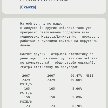
Ссылка
На мой взгляд не надо. 

В Линуксе (и других Unix'ах) тоже уже 
прекрасно реализована поддержка всех 
кодировок. Mozilla/Lynx/Links - прекрасно 
работают с русскими сайтами на нерусском 
Апаче.

Насчет других - открываю статистику за 
день одного из своих русских сайтов(сайт 
не компьютерный - общепотребительский), 
смотрю статистику по броузерам...

 2667:        2667:       90.47%: MSIE

 2329:        2329:       79.00%:   
MSIE/5

  165:         165:        5.60%:   
MSIE/4

  150:         150:        5.09%:   
MSIE/6

   23:          23:        0.78%:   