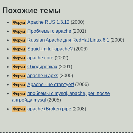
Похожие темы
Apache RUS 1.3.12
(2000)
Форум
Проблемы с apache
(2001)
Форум
Russian Apache для RedHat Linux 6.1
(2000)
Форум
Squid+mrtg+apache?
(2006)
Форум
apache core
(2002)
Форум
О кодировках
(2001)
Форум
apache и apxs
(2000)
Форум
Apache - не стартует!
(2006)
Форум
проблемы с mysql, apache, perl после
Форум
апгрейда mysql
(2005)
apache+Broken pipe
(2008)
Форум