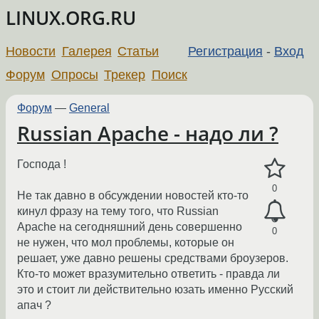
LINUX.ORG.RU
Новости
Галерея
Статьи
Регистрация
-
Вход
Форум
Опросы
Трекер
Поиск
Форум
—
General
Russian Apache - надо ли ?
Господа !
0
Не так давно в обсуждении новостей кто-то
кинул фразу на тему того, что Russian
Apache на сегодняшний день совершенно
0
не нужен, что мол проблемы, которые он
решает, уже давно решены средствами броузеров.
Кто-то может вразумительно ответить - правда ли
это и стоит ли действительно юзать именно Русский
апач ?