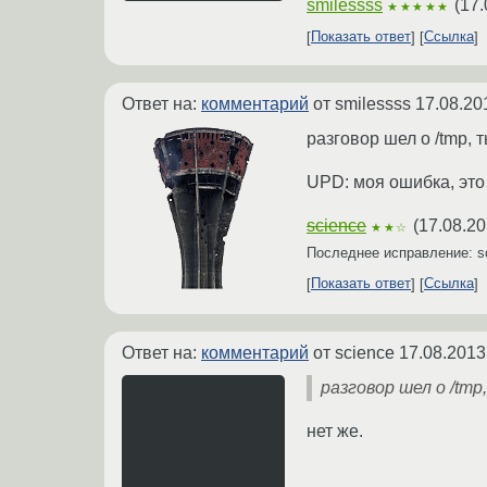
smilessss
(
17.
★★★★★
Показать ответ
Ссылка
Ответ на:
комментарий
от smilessss
17.08.20
разговор шел о /tmp, 
UPD: моя ошибка, это 
science
(
17.08.20
★★☆
Последнее исправление: s
Показать ответ
Ссылка
Ответ на:
комментарий
от science
17.08.2013
разговор шел о /tmp,
нет же.