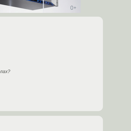
елах?