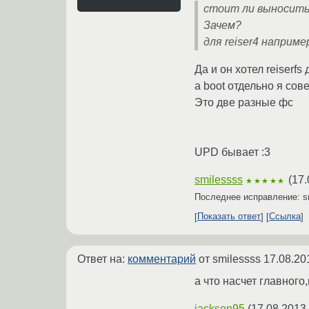
стоит ли выносить 
Зачем?
для reiser4 наприме
Да и он хотел reiserfs 
а boot отдельно я сове
Это две разные фс
UPD бывает :3
smilessss
(
17.
★★★★★
Последнее исправление: s
Показать ответ
Ссылка
Ответ на:
комментарий
от smilessss
17.08.20
а что насчет главного
jackson95
(
17.08.2013