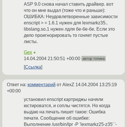
ASP 9.0 снова начал ставить драйвер. вот
что он мне выдал (тоже что и раньше):
ОШИБКА: Неудовлетворенные зависимости
enscript > = 1.6.1 нужен для lexmarkz35..
libslang.so.1 нужен лдля бе-бе-бе. Если это
дело проигнорировать то гоняет пустые
листы.
Gex
★
14.04.2004 21:50:51 +00:00
автор топика
Ссылка
Ответ на:
комментарий
от AlexZ
14.04.2004 13:25:19
+00:00
установил enscript картриджы начяли
юстироватся, и соплы чистятся. Но когда
выдаю на печать пишет такое: Ошибка
печати. Сообщение об ошибке:
Выполнение /usr/bin/lpr -P 'lexmarkz25-z35' '-