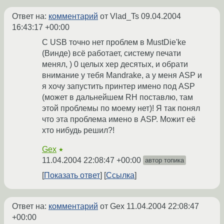
Ответ на:
комментарий
от Vlad_Ts
09.04.2004
16:43:17 +00:00
C USB точно нет проблем в MustDie'ke
(Винде) всё работает, систему печати
менял, ) 0 целых хер десятых, и обрати
внимание у тебя Mandrake, а у меня ASP и
я хочу запустить принтер имено под ASP
(может в дальнейшем RH поставлю, там
этой проблемы по моему нет)! Я так понял
что эта проблема имено в ASP. Можит её
хто нибудь решил?!
Gex
★
11.04.2004 22:08:47 +00:00
автор топика
Показать ответ
Ссылка
Ответ на:
комментарий
от Gex
11.04.2004 22:08:47
+00:00