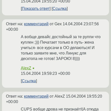
15.04.2004 19:55:20 +00:00
Показать ответ
Ссылка
Ответ на:
комментарий
от Gex
14.04.2004 23:07:56
+00:00
А вобще девайс достойный за те руппи что
куплен ;))) Печатает только в путь- жена
учиться- все курсачи в OO делаються! И
только заявите мне, что Линукс для
десктопа не готов! ЗАРОЮ! 8))))
AlexZ
★
15.04.2004 19:59:23 +00:00
Ссылка
Ответ на:
комментарий
от AlexZ
15.04.2004 19:55:20
+00:00
CUPS вобще дрова не признаёт!(А откуда