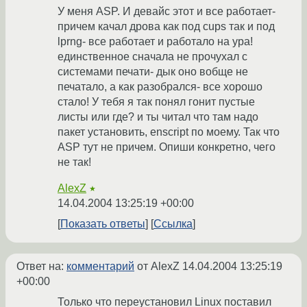
У меня ASP. И девайс этот и все работает-
причем качал дрова как под cups так и под
lprng- все работает и работало на ура!
единственное сначала не прочухал с
системами печати- дык оно вобще не
печатало, а как разобрался- все хорошо
стало! У тебя я так понял гонит пустые
листы или где? и ты читал что там надо
пакет установить, enscript по моему. Так что
ASP тут не причем. Опиши конкретно, чего
не так!
AlexZ
★
14.04.2004 13:25:19 +00:00
Показать ответы
Ссылка
Ответ на:
комментарий
от AlexZ
14.04.2004 13:25:19
+00:00
Только что переустановил Linux поставил