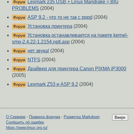
Lexmark z35 USB + Linux Mandrake = BIG
Форум
PROBLEMS
(2004)
ASP 9.2 - что то не так с pppd
(2004)
Форум
Установка принтера
(2004)
Форум
Установка останавливается на пакете kernel-
Форум
smp-2.4.22-1.2154.nptl.asp
(2004)
нет звука!
(2004)
Форум
NTFS
(2004)
Форум
Драйвер для принтера Canon PIXMA iP3000
Форум
(2005)
Lexmark Z53 и ASP 9.2
(2004)
Форум
О Сервере
-
Правила форума
-
Разметка Markdown
Вверх
Сообщить об ошибке
https://www.linux.org.ru/