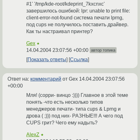
#1' '/tmp/kde-root/kdeprint_7kxcnxc'
завершилось ошибкой: lpr: unable to print file:
client-error-not-found система печати lprng,
под cups не получилось поставить драйвер.
Как ты настраивал принтер?
Gex
★
14.04.2004 23:07:56 +00:00
автор топика
Показать ответы
Ссылка
Ответ на:
комментарий
от Gex
14.04.2004 23:07:56
+00:00
Мля! (сорри- винцо :)))) Главное в этой теме
понять -что есть несколько типов
менеджеров печати- типа cups & Lprng и
дрова ( ;))) под них- РАЗНЫЕ!!! А чего под
CUPS грит? Чего ему надыть?
AlexZ
★