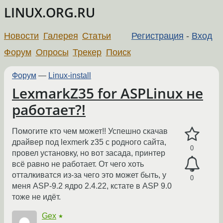
LINUX.ORG.RU
Новости
Галерея
Статьи
Регистрация
-
Вход
Форум
Опросы
Трекер
Поиск
Форум
—
Linux-install
LexmarkZ35 for ASPLinux не
работает?!
Помогите кто чем может!! Успешно скачав
драйвер под lexmerk z35 с родного сайта,
0
провел установку, но вот засада, принтер
всё равно не работает. От чего хоть
отталкиватся из-за чего это может быть, у
0
меня ASP-9.2 ядро 2.4.22, кстате в ASP 9.0
тоже не идёт.
Gex
★