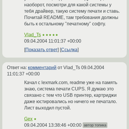
наоборот, посмотри для какой системы у
тебя драйвер, такую систему печати и ставь.
Почитай README, там требования должны
быть к остальному "печатному" софту.
Vlad_Ts
★★★★★
09.04.2004 11:01:37 +00:00
Показать ответ
Ссылка
Ответ на:
комментарий
от Vlad_Ts
09.04.2004
11:01:37 +00:00
Качал с lexmark.com, readme уже на память
знаю, система печати CUPS. Я думаю это
связано с тем что USB принтер, картриджи
даже юстировались но ничего не печатало.
Лист выходил пустой.
Gex
★
09.04.2004 13:38:46 +00:00
автор топика