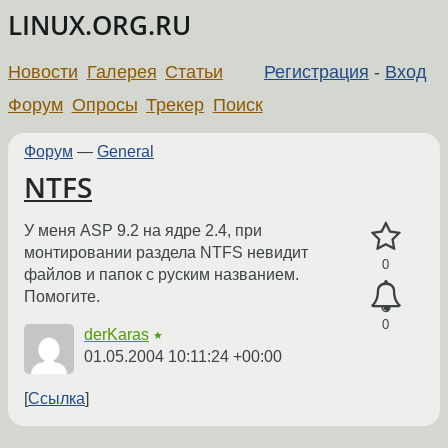
LINUX.ORG.RU
Новости
Галерея
Статьи
Регистрация
-
Вход
Форум
Опросы
Трекер
Поиск
Форум
—
General
NTFS
У меня ASP 9.2 на ядре 2.4, при
монтировании раздела NTFS невидит
0
файлов и папок с руским названием.
Помогите.
0
derKaras
★
01.05.2004 10:11:24 +00:00
Ссылка